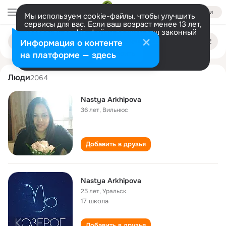
Войти
Мы используем cookie-файлы, чтобы улучшить
сервисы для вас. Если ваш возраст менее 13 лет,
настроить cookie-файлы должен ваш законный
nastya arkhipova
Поиск
представитель.
Больше информации
Информация о контенте
по
людям
Разрешить все
Настроить
на платформе — здесь
Люди
2064
Nastya Arkhipova
36 лет
,
Вильнюс
Добавить в друзья
Nastya Arkhipova
25 лет
,
Уральск
17 школа
Добавить в друзья