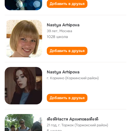
Добавить в друзья
Nastya Arhipova
39 лет
,
Москва
1028 школа
Добавить в друзья
Nastya Arhipova
г. Коркино (Коркинский район)
Добавить в друзья
ॐะॐНастя Архиповаॐะॐ
21 год
,
г. Торжок (Торжокский район)
5 школа