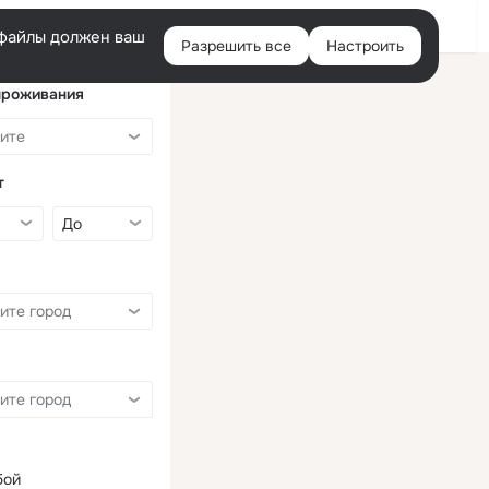
Войти
e-файлы должен ваш
Разрешить все
Настроить
Правая
колонка
проживания
т
бой