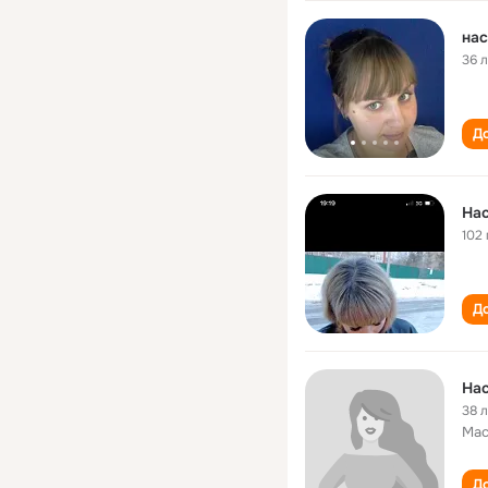
нас
36 
До
Нас
102 
До
Нас
38 
Мас
До