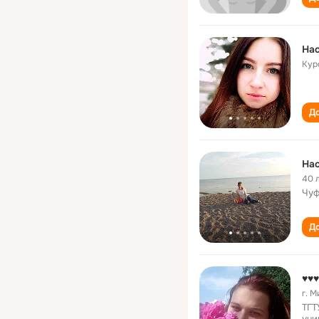
Нас
Кур
До
Нас
40 
Чуф
До
♥♥♥
г. 
ТГТ
уни