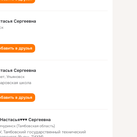
тасья Сергеевна
ск
бавить в друзья
тасья Сергеевна
лет
,
Ульяновск
аровская школа
бавить в друзья
Настасья♥♥♥ Сергеевна
Мичуринск (Тамбовская область)
У, Тамбовский государственный технический
верситет (бывш. ТИХМ)