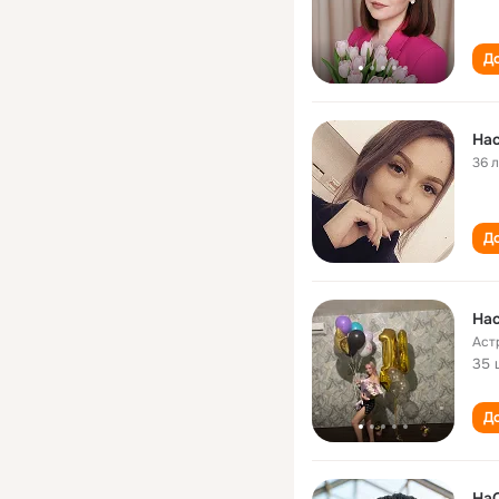
До
Нас
36 
До
Нас
Аст
35 
До
На