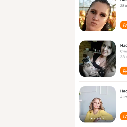
28 
До
Нас
Смо
38 
До
Нас
41 г
До