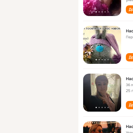
До
Нас
Пер
До
Нас
36 
25 
До
Нас
Ула