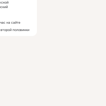
жской
ский
час на сайте
 второй половинки