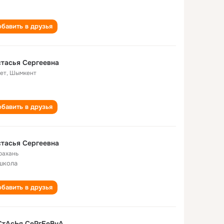
бавить в друзья
тасья Сергеевна
лет
,
Шымкент
бавить в друзья
тасья Сергеевна
рахань
школа
бавить в друзья
СтАсЬя СеРгЕеВнА