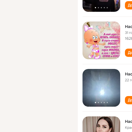
До
Нас
31 г
162
До
Нас
22 
До
Нас
Кра