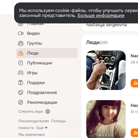
Мы используем cookie-файлы, чтобы улучшить сервис
законный представитель.
Больше информации
Левая
Поиск
Главная
nastasya serge
колонка
по
людям
Видео
Люди
245
Группы
Люди
Nas
28 
Публикации
Игры
Подарки
До
Поздравления
Рекомендации
Нас
Сменить язык
31 г
Рекламодателям
Помощь
Новости
Ещё
До
Мы применяем