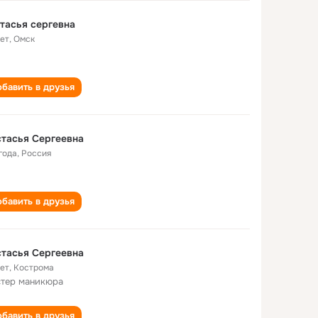
тасья сергевна
лет
,
Омск
бавить в друзья
тасья Сергеевна
года
,
Россия
бавить в друзья
тасья Сергеевна
лет
,
Кострома
тер маникюра
бавить в друзья