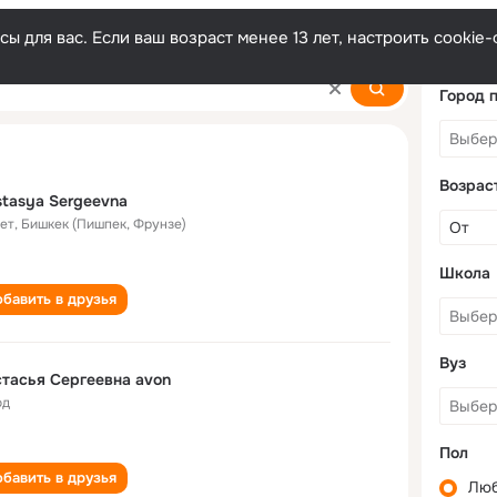
ы для вас. Если ваш возраст менее 13 лет, настроить cooki
evna
Город 
Возрас
tasya Sergeevna
лет
,
Бишкек (Пишпек, Фрунзе)
Школа
бавить в друзья
Вуз
тасья Сергеевна avon
од
Пол
бавить в друзья
Лю