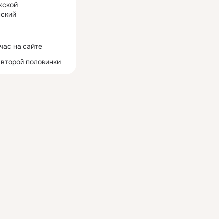
жской
ский
час на сайте
 второй половинки