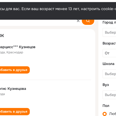
ы для вас. Если ваш возраст менее 13 лет, настроить cooki
v
Город 
ОК
Возрас
нарцисс*** Кузнецов
года
,
Краснодар
Школа
бавить в друзья
Вуз
гис Кузнецова
года
Пол
бавить в друзья
Лю