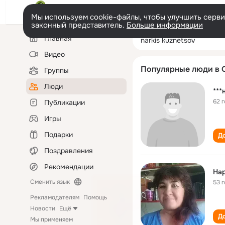
Мы используем cookie-файлы, чтобы улучшить сервис
законный представитель.
Больше информации
Левая
Поиск
Главная
narkis kuznetso
колонка
по
людям
Видео
Популярные люди в 
Группы
Люди
***
62 
Публикации
Игры
Подарки
До
Поздравления
Рекомендации
Нар
Сменить язык
53 
Рекламодателям
Помощь
Новости
Ещё
До
Мы применяем