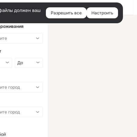
Войти
e-файлы должен ваш
Разрешить все
Настроить
Правая
колонка
проживания
т
бой