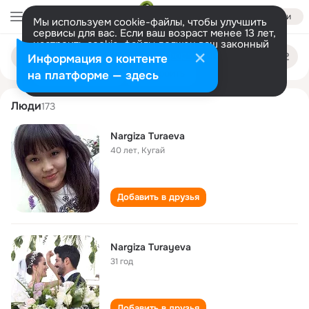
Войти
Мы используем cookie-файлы, чтобы улучшить
сервисы для вас. Если ваш возраст менее 13 лет,
настроить cookie-файлы должен ваш законный
nargiza turaeva
Поиск
представитель.
Больше информации
Информация о контенте
по
людям
Разрешить все
Настроить
на платформе — здесь
Люди
173
Nargiza Turaeva
40 лет
,
Кугай
Добавить в друзья
Nargiza Turayeva
31 год
Добавить в друзья