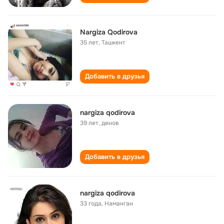
Nargiza Qodirova
35 лет
,
Ташкент
Добавить в друзья
nargiza qodirova
39 лет
,
денов
Добавить в друзья
nargiza qodirova
33 года
,
Наманган