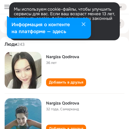
Войти
Мы используем cookie-файлы, чтобы улучшить
сервисы для вас. Если ваш возраст менее 13 лет,
настроить cookie-файлы должен ваш законный
nargiza qodirova
Поиск
представитель.
Больше информации
Информация о контенте
по
людям
Разрешить все
Настроить
на платформе — здесь
Люди
243
Nargiza Qodirova
36 лет
Добавить в друзья
Nargiza Qodirova
32 года
,
Самарканд
Добавить в друзья