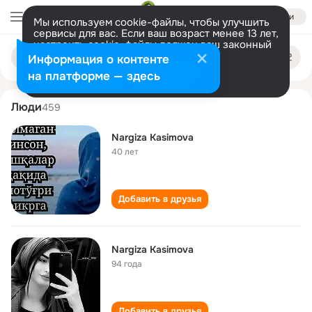
Войти
Мы используем cookie-файлы, чтобы улучшить
сервисы для вас. Если ваш возраст менее 13 лет,
настроить cookie-файлы должен ваш законный
nargiza kasimova
Поиск
представитель.
Больше информации
Информация о контенте
по
людям
Разрешить все
Настроить
на платформе — здесь
Люди
459
Nargiza Kasimova
40 лет
Добавить в друзья
Nargiza Kasimova
94 года
Добавить в друзья