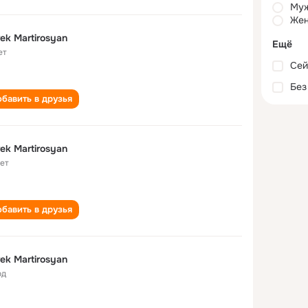
Му
Жен
ek Martirosyan
Ещё
ет
Сей
Без
бавить в друзья
ek Martirosyan
лет
бавить в друзья
ek Martirosyan
од