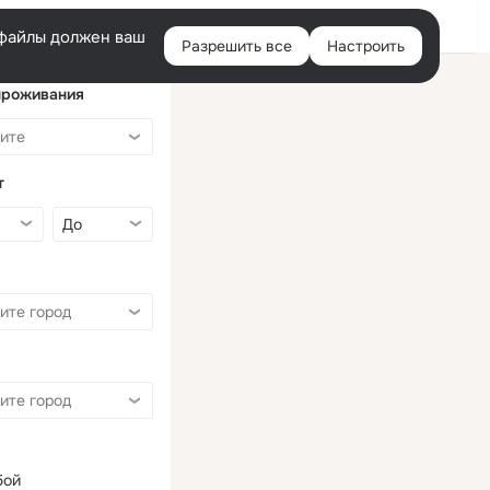
Войти
e-файлы должен ваш
Разрешить все
Настроить
Правая
колонка
проживания
т
бой