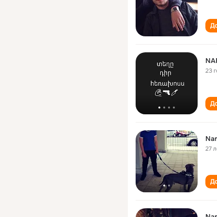
До
NA
23 
До
Nar
27 л
До
Nar