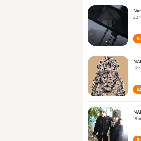
Nar
22 
До
NA
32 
До
NAR
18 л
До