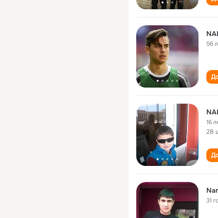
NA
56 
До
NA
16 л
28 
До
Nar
31 г