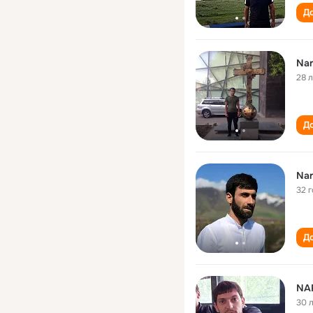
До
Nar
28 
До
Nar
32 
До
NA
30 