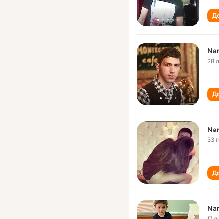
До
Nar
28 
До
Nar
33 
До
Nar
17 л