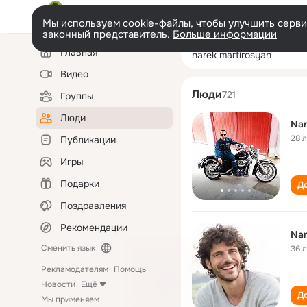
Мы используем cookie-файлы, чтобы улучшить сервис
законный представитель.
Больше информации
Левая
Поиск
Главная
narek martirosy
колонка
по
людям
Видео
Люди
721
Группы
Люди
Nar
28 
Публикации
Игры
Подарки
До
Поздравления
Рекомендации
Nar
Сменить язык
36 
Рекламодателям
Помощь
Новости
Ещё
До
Мы применяем