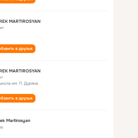
REK MARTIROSYAN
лет
бавить в друзья
REK MARTIROSYAN
ет
школа им. П. Дуряна
бавить в друзья
ek Martirosyan
од