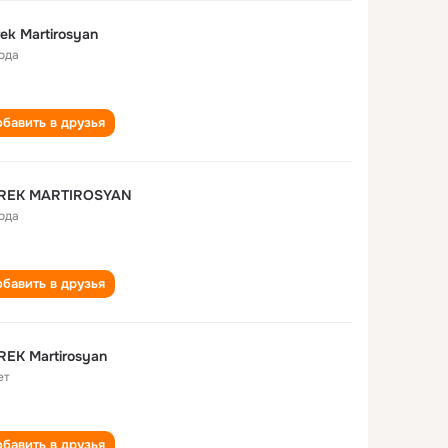
ek Martirosyan
года
бавить в друзья
REK MARTIROSYAN
года
бавить в друзья
EK Martirosyan
ет
бавить в друзья