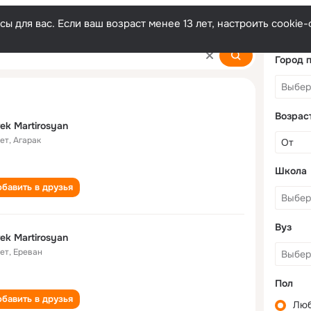
ы для вас. Если ваш возраст менее 13 лет, настроить cooki
an
Город 
Возрас
ek Martirosyan
лет
,
Агарак
Школа
бавить в друзья
Вуз
ek Martirosyan
лет
,
Ереван
Пол
бавить в друзья
Лю