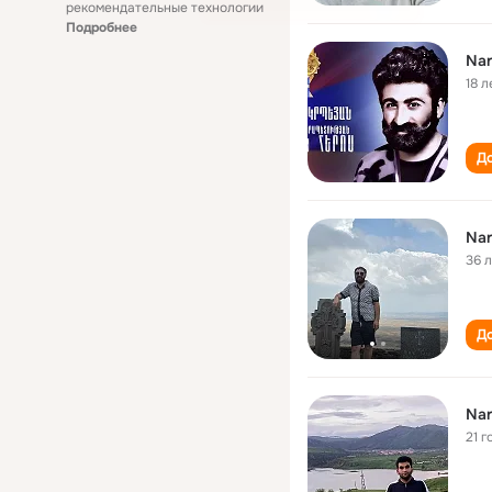
рекомендательные технологии
Подробнее
Nar
18 л
До
Nar
36 
До
Nar
21 г