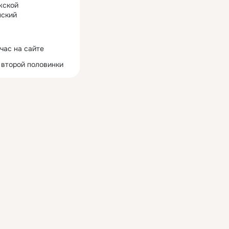
жской
ский
час на сайте
 второй половинки