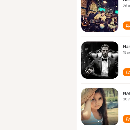
26 
До
Nar
15 л
До
NA
30 
До