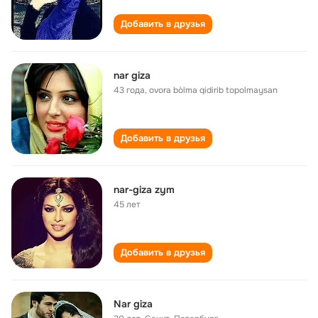
Добавить в друзья
nar giza
43 года
,
ovora bòlma qidirib topolmaysan
Добавить в друзья
nar-giza zym
45 лет
Добавить в друзья
Nar giza