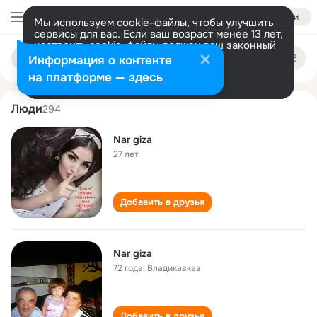
Войти
Мы используем cookie-файлы, чтобы улучшить
сервисы для вас. Если ваш возраст менее 13 лет,
настроить cookie-файлы должен ваш законный
nar giza
Поиск
представитель.
Больше информации
Информация о контенте
по
людям
Разрешить все
Настроить
на платформе — здесь
Люди
294
Nar giza
27 лет
Добавить в друзья
Nar giza
72 года
,
Владикавказ
Добавить в друзья