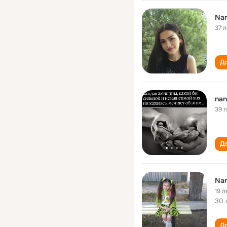
Nan
37 л
До
nan
39 
До
Nan
19 л
30 
До