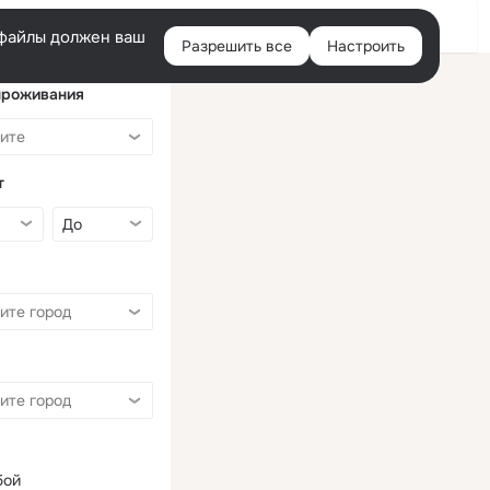
Войти
e-файлы должен ваш
Разрешить все
Настроить
Правая
колонка
проживания
т
бой