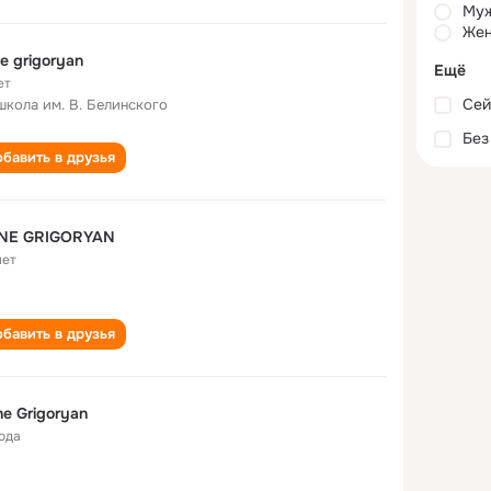
Му
Жен
e grigoryan
Ещё
ет
Сей
школа им. В. Белинского
Без
бавить в друзья
NE GRIGORYAN
лет
бавить в друзья
e Grigoryan
года