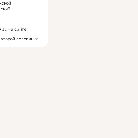
жской
ский
час на сайте
 второй половинки