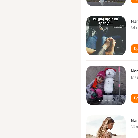
Nan
34 
До
Nan
17 л
До
Nan
36 