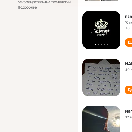
рекомендательные технологии
Подробнее
nan
16 л
38 
До
NA
40 
До
Nan
32 