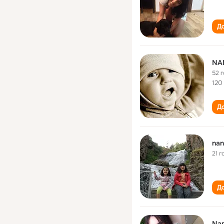
До
NA
52 
120
До
nan
21 г
До
Nan