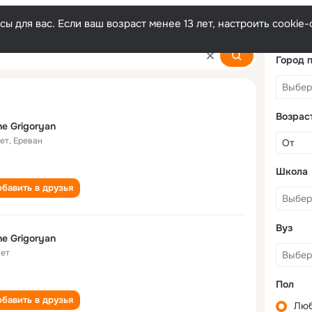
ы для вас. Если ваш возраст менее 13 лет, настроить cooki
Город 
Возрас
e Grigoryan
лет
,
Ереван
Школа
бавить в друзья
Вуз
e Grigoryan
лет
Пол
бавить в друзья
Лю