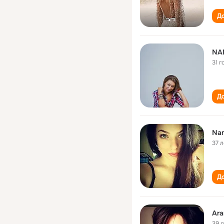
До
NA
31 г
До
Nan
37 л
До
Ara
39 