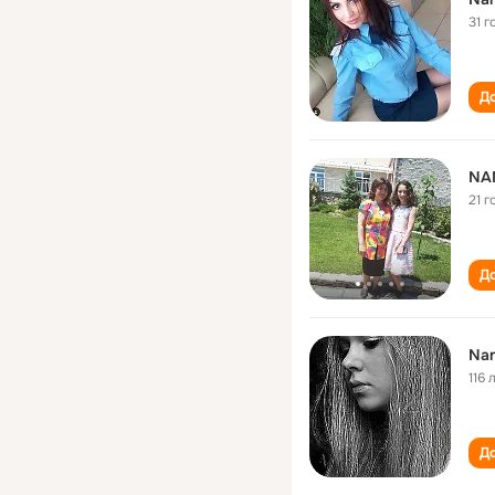
31 г
До
NA
21 г
До
Nan
116 
До