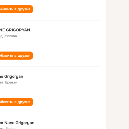
бавить в друзья
NE GRIGORYAN
од
,
Москва
бавить в друзья
e Grigoryan
ет
,
Ереван
бавить в друзья
m Nane Grigoryan
лет
,
Ереван