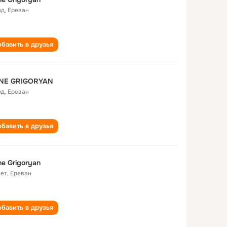
од
,
Ереван
бавить в друзья
NE GRIGORYAN
од
,
Ереван
бавить в друзья
e Grigoryan
лет
,
Ереван
бавить в друзья