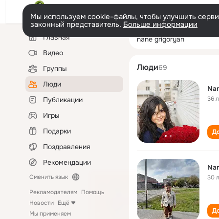
Мы используем cookie-файлы, чтобы улучшить сервис
законный представитель.
Больше информации
Левая
Поиск
Главная
nane grigoryan
колонка
по
людям
Видео
Люди
69
Группы
Люди
Nan
36 
Публикации
Игры
Подарки
До
Поздравления
Рекомендации
Nan
Сменить язык
30 
Рекламодателям
Помощь
Новости
Ещё
До
Мы применяем