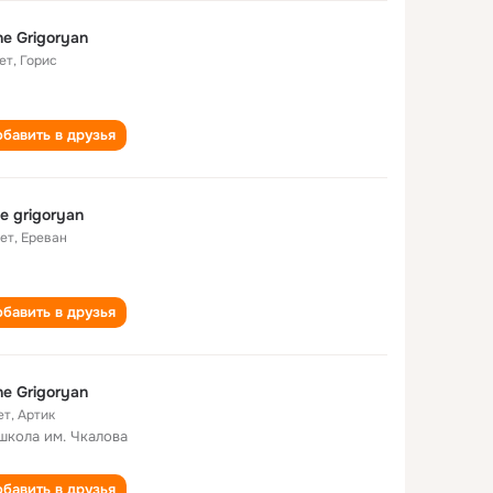
e Grigoryan
ет
,
Горис
бавить в друзья
e grigoryan
лет
,
Ереван
бавить в друзья
e Grigoryan
ет
,
Артик
школа им. Чкалова
бавить в друзья