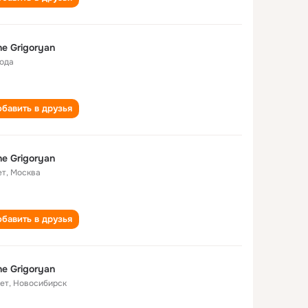
e Grigoryan
года
бавить в друзья
e Grigoryan
ет
,
Москва
бавить в друзья
e Grigoryan
лет
,
Новосибирск