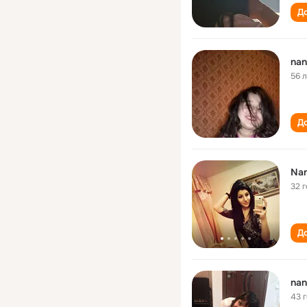
До
nan
56 
До
Nan
32 
До
nan
43 