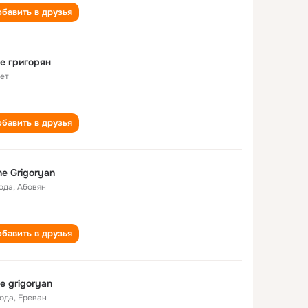
бавить в друзья
e григорян
лет
бавить в друзья
e Grigoryan
года
,
Абовян
бавить в друзья
e grigoryan
года
,
Ереван