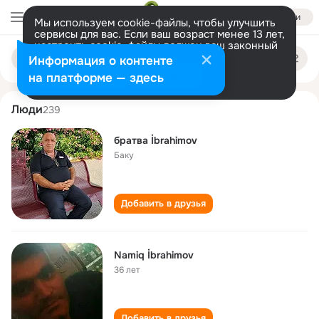
Войти
Мы используем cookie-файлы, чтобы улучшить
сервисы для вас. Если ваш возраст менее 13 лет,
настроить cookie-файлы должен ваш законный
namiq ibrahimov
Поиск
представитель.
Больше информации
Информация о контенте
по
людям
Разрешить все
Настроить
на платформе — здесь
Люди
239
братва İbrahimov
Баку
Добавить в друзья
Namiq İbrahimov
36 лет
Добавить в друзья