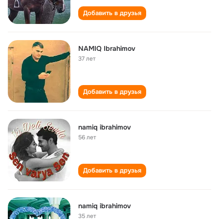
Добавить в друзья
NAMIQ Ibrahimov
37 лет
Добавить в друзья
namiq ibrahimov
56 лет
Добавить в друзья
namiq ibrahimov
35 лет