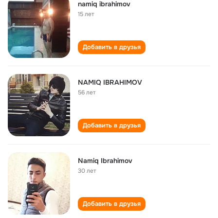
namiq ibrahimov
15 лет
Добавить в друзья
NAMIQ IBRAHIMOV
56 лет
Добавить в друзья
Namiq Ibrahimov
30 лет
Добавить в друзья