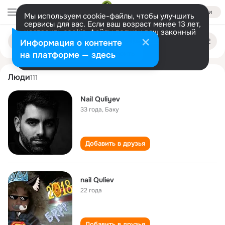
Войти
Мы используем cookie-файлы, чтобы улучшить
сервисы для вас. Если ваш возраст менее 13 лет,
настроить cookie-файлы должен ваш законный
nail quliyev
Поиск
представитель.
Больше информации
Информация о контенте
по
людям
Разрешить все
Настроить
на платформе — здесь
Люди
111
Nail Quliyev
33 года
,
Баку
Добавить в друзья
nail Quliev
22 года
Добавить в друзья