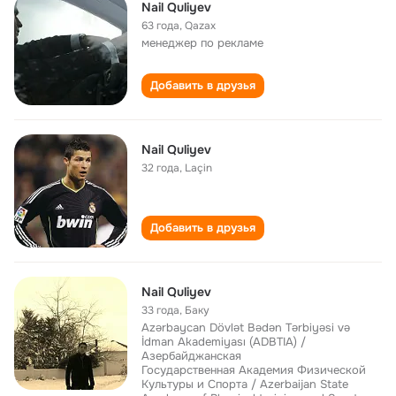
Nail Quliyev
63 года
,
Qazax
менеджер по рекламе
Добавить в друзья
Nail Quliyev
32 года
,
Laçin
Добавить в друзья
Nail Quliyev
33 года
,
Баку
Azərbaycan Dövlət Bədən Tərbiyəsi və
İdman Akademiyası (ADBTIA) /
Азербайджанская
Государственная Академия Физической
Культуры и Спорта / Azerbaijan State