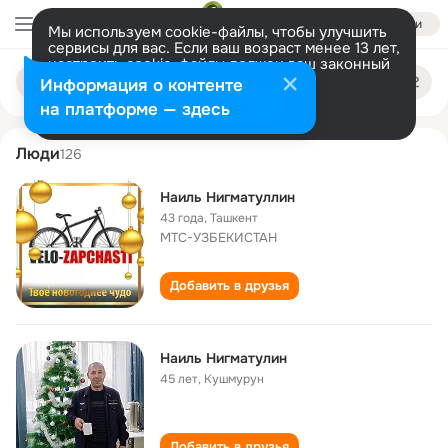
Войти
Мы используем cookie-файлы, чтобы улучшить
сервисы для вас. Если ваш возраст менее 13 лет,
настроить cookie-файлы должен ваш законный
nail nigmatullin
Поиск
представитель.
Больше информации
Информация о контенте
по
людям
Разрешить все
Настроить
на платформе — здесь
Люди
126
Наиль Нигматуллин
43 года
,
Ташкент
МТС-УЗБЕКИСТАН
Добавить в друзья
Наиль Нигматулин
45 лет
,
Кушмурун
Добавить в друзья