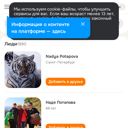
Войти
Мы используем cookie-файлы, чтобы улучшить
сервисы для вас. Если ваш возраст менее 13 лет,
настроить cookie-файлы должен ваш законный
nadya potapova
Поиск
представитель.
Больше информации
Информация о контенте
по
людям
Разрешить все
Настроить
на платформе — здесь
Люди
1990
Nadya Potapova
Санкт-Петербург
Добавить в друзья
Надя Потапова
68 лет
Добавить в друзья