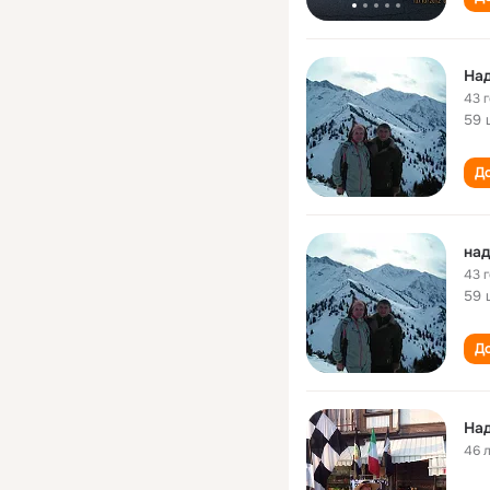
На
43 
59 
До
на
43 
59 
До
На
46 