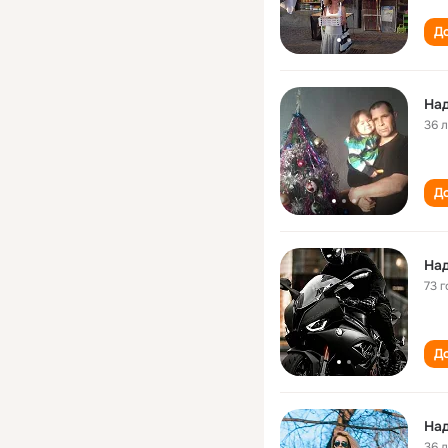
До
На
36 
До
На
73 г
До
На
36 