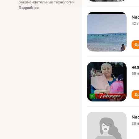
рекомендательные технологии
Подробнее
Nad
42 
До
над
66 
До
Nad
38 