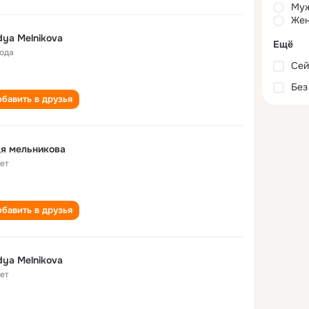
Му
Жен
ya Melnikova
Ещё
года
Сей
Без
бавить в друзья
я мельникова
лет
бавить в друзья
ya Melnikova
лет