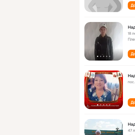
До
На
18 л
Пле
До
На
пос
До
На
47 