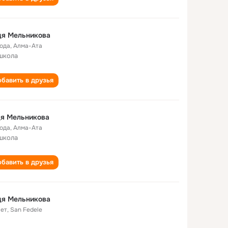
дя Мельникова
года
,
Алма-Ата
школа
бавить в друзья
дя Мельникова
года
,
Алма-Ата
школа
бавить в друзья
дя Мельникова
лет
,
San Fedele