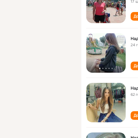
17 
До
На
24 
До
На
62 
До
На