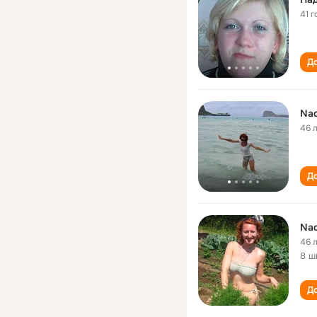
41 г
До
Nad
46 
До
Nad
46 
8 ш
До