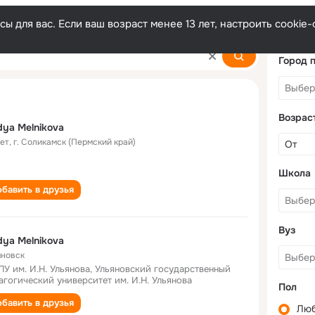
ы для вас. Если ваш возраст менее 13 лет, настроить cooki
a
Город 
Возрас
ya Melnikova
лет
,
г. Соликамск (Пермский край)
Школа
бавить в друзья
Вуз
ya Melnikova
яновск
ПУ им. И.Н. Ульянова, Ульяновский государственный
агогический университет им. И.Н. Ульянова
Пол
бавить в друзья
Лю