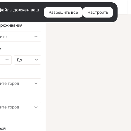
Войти
e-файлы должен ваш
Разрешить все
Настроить
Правая
колонка
проживания
т
бой