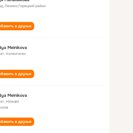
од
,
Ленино,Горецкий район
бавить в друзья
ya Melnikova
лет
,
Копенгаген
бавить в друзья
ya Melnikova
лет
,
Hillerød
кола
бавить в друзья