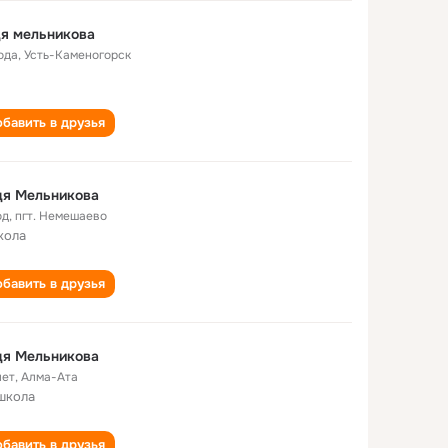
я мельникова
ода
,
Усть-Каменогорск
бавить в друзья
дя Мельникова
од
,
пгт. Немешаево
кола
бавить в друзья
дя Мельникова
лет
,
Алма-Ата
школа
бавить в друзья