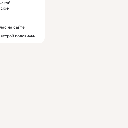
жской
ский
час на сайте
 второй половинки