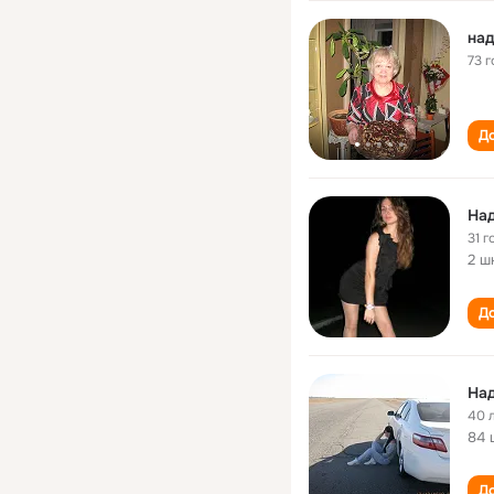
над
73 г
До
На
31 г
2 ш
До
На
40 
84 
До