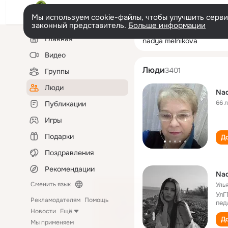
Мы используем cookie-файлы, чтобы улучшить сервис
законный представитель.
Больше информации
Левая
Поиск
Главная
nadya melnikov
колонка
по
людям
Видео
Люди
3401
Группы
Люди
Nad
66 
Публикации
Игры
Подарки
До
Поздравления
Рекомендации
Nad
Сменить язык
Уль
УлГ
Рекламодателям
Помощь
пед
Новости
Ещё
До
Мы применяем