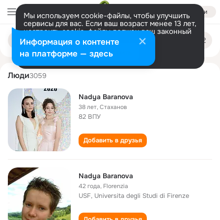
Войти
Мы используем cookie-файлы, чтобы улучшить
сервисы для вас. Если ваш возраст менее 13 лет,
настроить cookie-файлы должен ваш законный
nadya baranova
Поиск
представитель.
Больше информации
Информация о контенте
по
людям
Разрешить все
Настроить
на платформе — здесь
Люди
3059
Nadya Baranova
38 лет
,
Стаханов
82 ВПУ
Добавить в друзья
Nadya Baranova
42 года
,
Florenzia
USF, Universita degli Studi di Firenze
Добавить в друзья