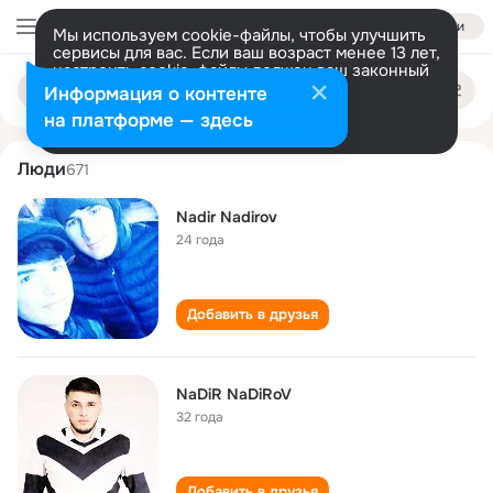
Войти
Мы используем cookie-файлы, чтобы улучшить
сервисы для вас. Если ваш возраст менее 13 лет,
настроить cookie-файлы должен ваш законный
nadir nadirov
Поиск
представитель.
Больше информации
Информация о контенте
по
людям
Разрешить все
Настроить
на платформе — здесь
Люди
671
Nadir Nadirov
24 года
Добавить в друзья
NaDiR NaDiRoV
32 года
Добавить в друзья