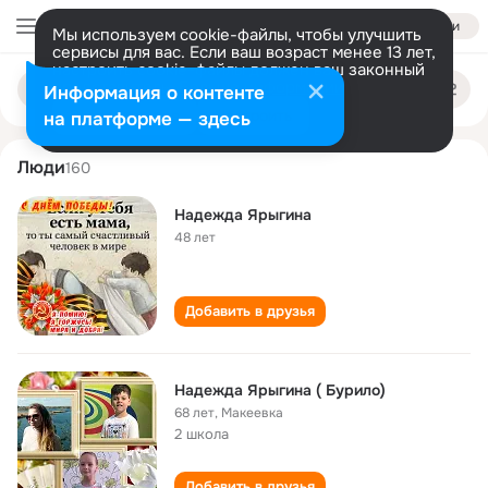
Войти
Мы используем cookie-файлы, чтобы улучшить
сервисы для вас. Если ваш возраст менее 13 лет,
настроить cookie-файлы должен ваш законный
nadezhda yarygina
Поиск
представитель.
Больше информации
Информация о контенте
по
людям
Разрешить все
Настроить
на платформе — здесь
Люди
160
Надежда Ярыгина
48 лет
Добавить в друзья
Надежда Ярыгина ( Бурило)
68 лет
,
Макеевка
2 школа
Добавить в друзья