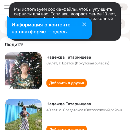
Войти
Мы используем cookie-файлы, чтобы улучшить
сервисы для вас. Если ваш возраст менее 13 лет,
настроить cookie-файлы должен ваш законный
nadezhda tatarintseva
Поиск
представитель.
Больше информации
Информация о контенте
по
людям
Разрешить все
Настроить
на платформе — здесь
Люди
176
Надежда Татаринцева
69 лет
,
г. Братск (Иркутская область)
Добавить в друзья
Надежда Татаринцева
49 лет
,
с. Солдатское (Острогожский район)
Добавить в друзья