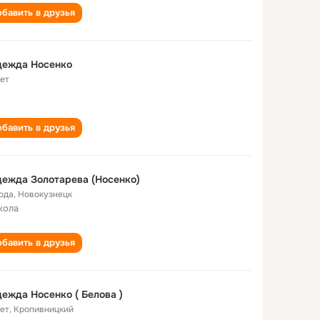
бавить в друзья
дежда Носенко
лет
бавить в друзья
ежда Золотарева (Носенко)
года
,
Новокузнецк
кола
бавить в друзья
ежда Носенко ( Белова )
лет
,
Кропивницкий