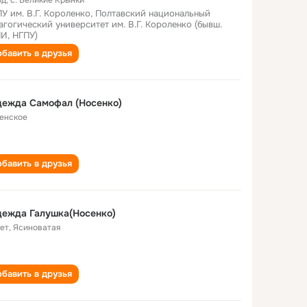
од
,
с. Великие Крынки
У им. В.Г. Короленко, Полтавский национальный
агогический университет им. В.Г. Короленко (бывш.
И, НГПУ)
бавить в друзья
дежда Самофал (Носенко)
енское
бавить в друзья
дежда Галушка(Носенко)
лет
,
Ясиноватая
бавить в друзья