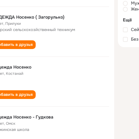
Му
Жен
ЕЖДА Носенко ( Загорулько)
Ещё
ет
,
Прилуки
Сей
рский сельскохозйственный техникум
Без
бавить в друзья
дежда Носенко
лет
,
Костанай
бавить в друзья
ежда Носенко - Гудкова
лет
,
Омск
жинская школа