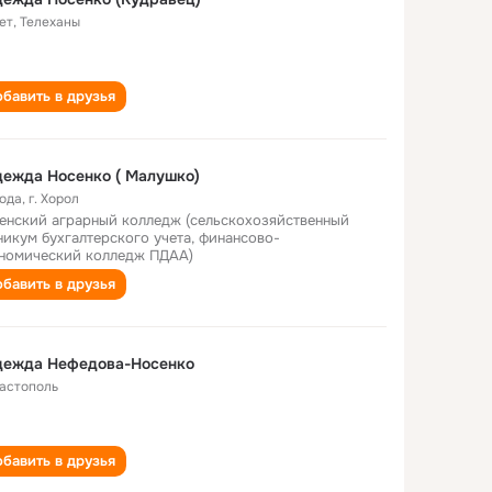
ет
,
Телеханы
бавить в друзья
ежда Носенко ( Малушко)
года
,
г. Хорол
енский аграрный колледж (сельскохозяйственный
никум бухгалтерского учета, финансово-
номический колледж ПДАА)
бавить в друзья
дежда Нефедова-Носенко
астополь
бавить в друзья