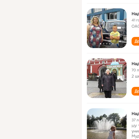
Над
41 г
ОАО
До
На
70 
2 ш
До
На
37 л
НУ 
уни
Муд