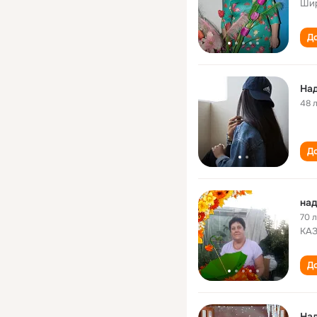
Шир
До
На
48 
До
над
70 
КА
До
Над