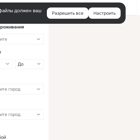
Войти
e-файлы должен ваш
Разрешить все
Настроить
Правая
колонка
проживания
т
бой