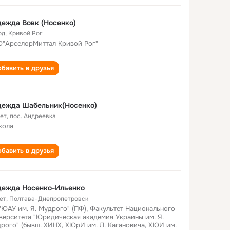
ежда Вовк (Носенко)
од
,
Кривой Рог
"АрселорМиттал Кривой Рог"
бавить в друзья
дежда Шабельник(Носенко)
лет
,
пос. Андреевка
кола
бавить в друзья
дежда Носенко-Ильенко
ет
,
Полтава-Днепропетровск
"ЮАУ им. Я. Мудрого" (ПФ), Факультет Национального
верситета "Юридическая академия Украины им. Я.
рого" (бывш. ХИНХ, ХЮрИ им. Л. Кагановича, ХЮИ им.