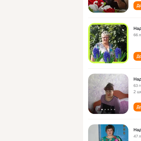
До
На
66 
До
Над
63 
2 ш
До
Над
47 