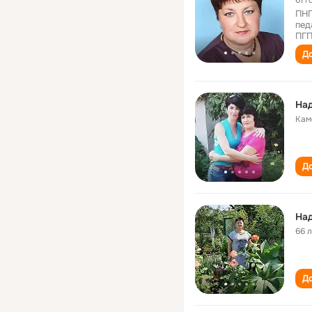
61 г
ПНП
пед
ПГП
До
На
Кам
До
На
66 
До