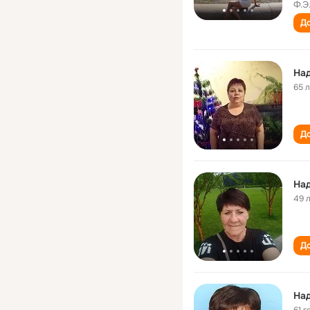
Ф.Э
До
Над
65 
До
На
49 
До
Над