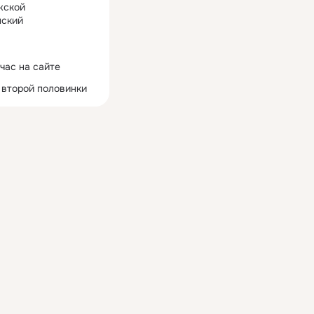
жской
ский
час на сайте
 второй половинки