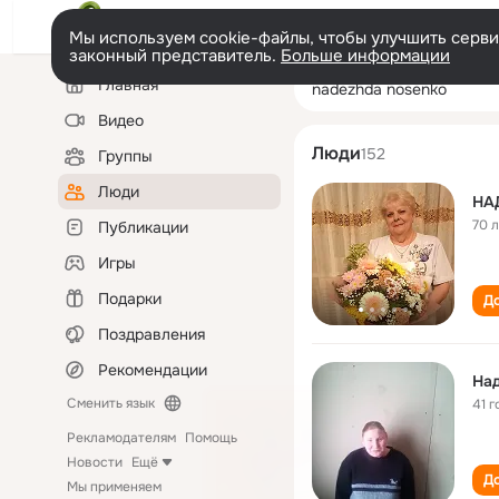
Мы используем cookie-файлы, чтобы улучшить сервис
законный представитель.
Больше информации
Левая
Поиск
Главная
nadezhda nosen
колонка
по
людям
Видео
Люди
152
Группы
Люди
НА
70 
Публикации
Игры
Подарки
До
Поздравления
Рекомендации
На
Сменить язык
41 г
Рекламодателям
Помощь
Новости
Ещё
До
Мы применяем