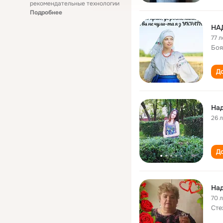
рекомендательные технологии
Подробнее
НАД
77 л
Боя
До
На
26 
До
Над
70 
Сте