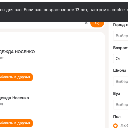
ы для вас. Если ваш возраст менее 13 лет, настроить cooki
ko
Город 
Возрас
ДЕЖДА НОСЕНКО
лет
Школа
бавить в друзья
Вуз
дежда Носенко
од
Пол
бавить в друзья
Лю