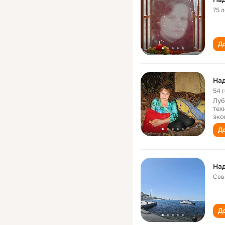
75 л
До
Над
54 
Луб
тех
эко
До
На
Сев
До