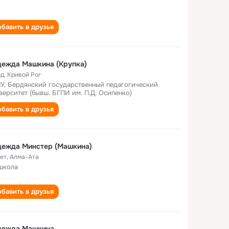
бавить в друзья
Надежда Машкина (Крупка)
од
,
Кривой Рог
У, Бердянский государственный педагогический
верситет (бывш. БГПИ им. П.Д. Осипенко)
бавить в друзья
дежда Минстер (Машкина)
лет
,
Алма-Ата
школа
бавить в друзья
дежда Машкина