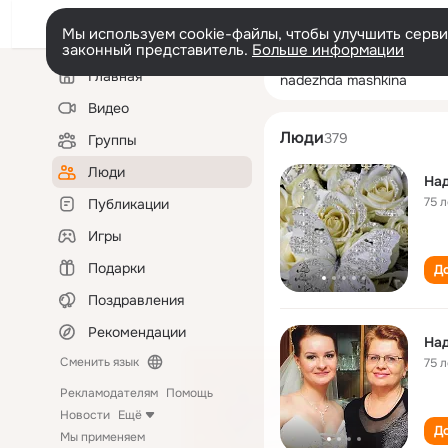
Мы используем cookie-файлы, чтобы улучшить сервис
законный представитель.
Больше информации
Левая
Поиск
Главная
nadezhda mashk
колонка
по
людям
Видео
Люди
379
Группы
Люди
На
75 л
Публикации
Игры
Подарки
До
Поздравления
Рекомендации
На
Сменить язык
75 л
Рекламодателям
Помощь
Новости
Ещё
До
Мы применяем