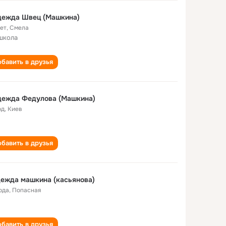
дежда Швец (Машкина)
лет
,
Смела
школа
бавить в друзья
дежда Федулова (Машкина)
од
,
Киев
бавить в друзья
ежда машкина (касьянова)
ода
,
Попасная
бавить в друзья