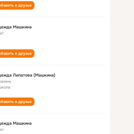
бавить в друзья
дежда Машкина
лет
бавить в друзья
дежда Липатова (Машкина)
рахань
школа
бавить в друзья
дежда Машкина
лет