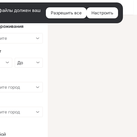
Войти
e-файлы должен ваш
Разрешить все
Настроить
Правая
колонка
проживания
т
бой