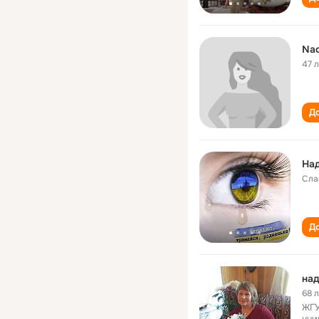
Nad
47 
До
На
Сла
До
на
68 
ЖГУ
уни