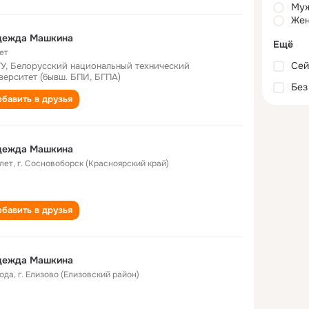
Му
Жен
дежда Машкина
Ещё
ет
Сей
У, Белорусский национальный технический
верситет (бывш. БПИ, БГПА)
Без
бавить в друзья
дежда Машкина
 лет
,
г. Сосновоборск (Красноярский край)
бавить в друзья
дежда Машкина
года
,
г. Елизово (Елизовский район)