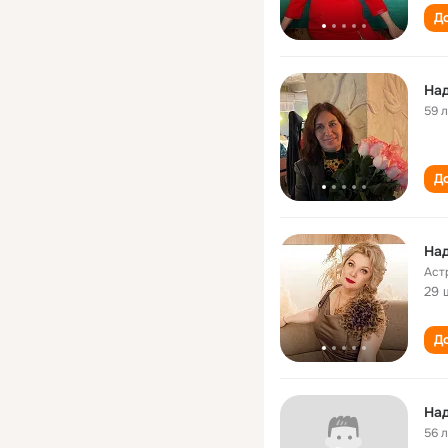
До
На
59 
До
На
Аст
29 
До
На
56 