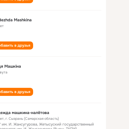
ezhda Mashkina
лет
бавить в друзья
дя Машкiна
вута
бавить в друзья
дежда машкина-налётова
лет
,
г. Сызрань (Самарская область)
 им. И. Жансугурова, Жетысуский государственный
верситет им. И. Жангасурова (бывш. ТКПИ)