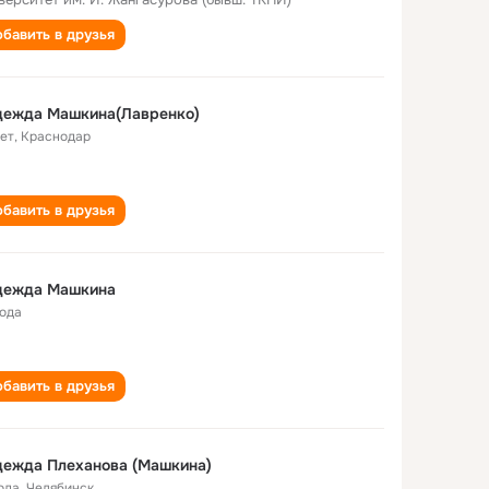
бавить в друзья
дежда Машкина(Лавренко)
лет
,
Краснодар
бавить в друзья
дежда Машкина
года
бавить в друзья
дежда Плеханова (Машкина)
ода
,
Челябинск