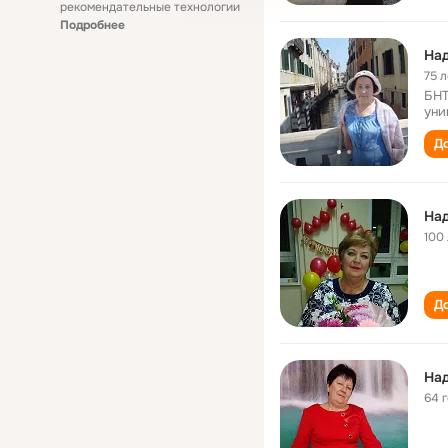
рекомендательные технологии
Подробнее
На
75 л
БНТ
уни
До
На
100
До
На
64 