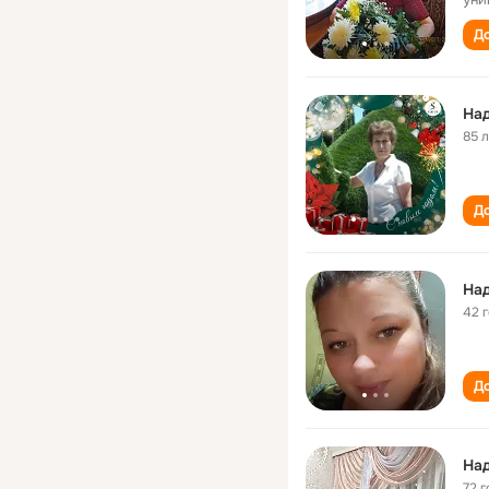
До
На
85 
До
На
42 
До
На
72 г