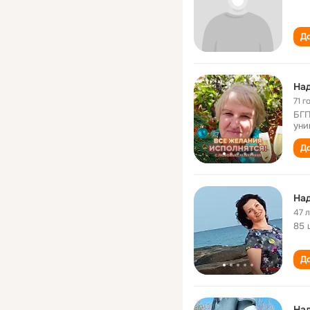
До
71 г
БГП
уни
До
На
47 
85 
До
На