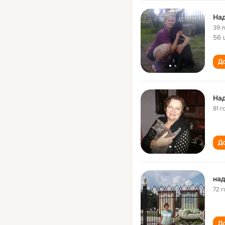
На
39 
56 
До
На
81 г
До
над
72 г
До