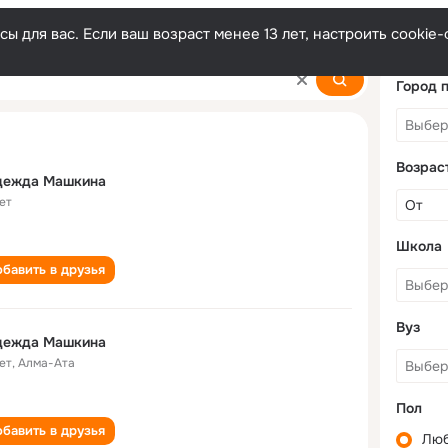
ы для вас. Если ваш возраст менее 13 лет, настроить cooki
ina
Город 
Возрас
дежда Машкина
ет
Школа
бавить в друзья
Вуз
дежда Машкина
ет
,
Алма-Ата
Пол
бавить в друзья
Лю