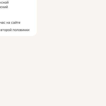
жской
ский
час на сайте
 второй половинки