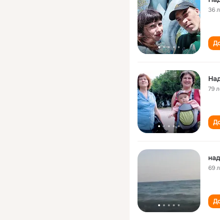
36 
До
На
79 л
До
над
69 
До