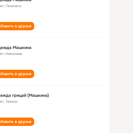
лет
,
Геническ
бавить в друзья
дежда Машкина
ет
,
Николаев
бавить в друзья
ежда грицай (Машкина)
лет
,
Текели
бавить в друзья