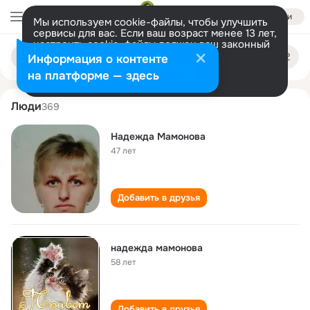
Войти
Мы используем cookie-файлы, чтобы улучшить
сервисы для вас. Если ваш возраст менее 13 лет,
настроить cookie-файлы должен ваш законный
nadezhda mamonova
Поиск
представитель.
Больше информации
Информация о контенте
по
людям
Разрешить все
Настроить
на платформе — здесь
Люди
369
Надежда Мамонова
47 лет
Добавить в друзья
надежда мамонова
58 лет
Добавить в друзья