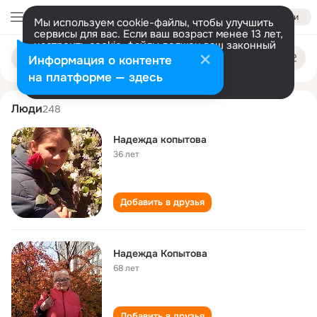
Войти
Мы используем cookie-файлы, чтобы улучшить
сервисы для вас. Если ваш возраст менее 13 лет,
настроить cookie-файлы должен ваш законный
nadezhda kopytova
Поиск
представитель.
Больше информации
Информация о контенте
по
людям
Разрешить все
Настроить
на платформе — здесь
Люди
248
Надежда копытова
36 лет
Добавить в друзья
Надежда Копытова
68 лет
Добавить в друзья