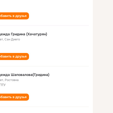
бавить в друзья
ежда Гридина (Хачатурян)
ет
,
Сан Диего
бавить в друзья
дежда Шаповалова(Гридина)
лет
,
Ростовка
 ПТУ
бавить в друзья