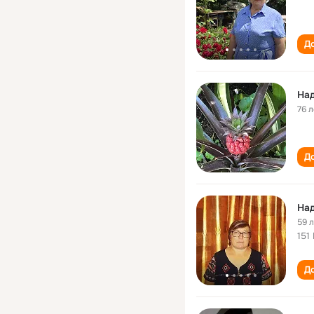
До
Над
76 л
До
На
59 
151
До