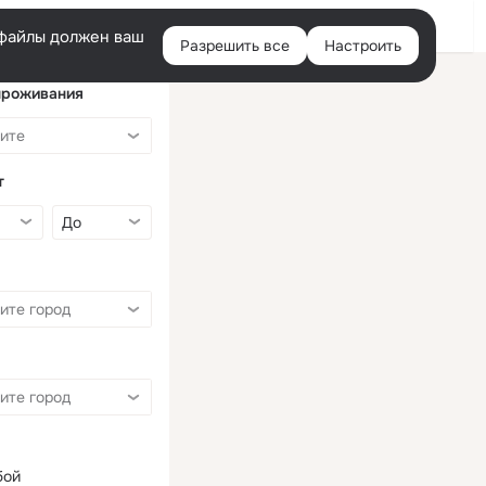
Войти
e-файлы должен ваш
Разрешить все
Настроить
Правая
колонка
проживания
т
бой