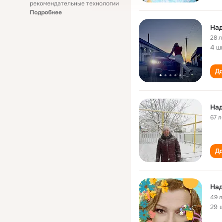
рекомендательные технологии
Подробнее
На
28 
4 ш
До
На
67 л
До
На
49 
29 