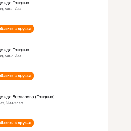
дежда Гридина
од
,
Алма-Ата
бавить в друзья
дежда Гридина
од
,
Алма-Ата
бавить в друзья
ежда Беспалова (Гридина)
лет
,
Минкесер
бавить в друзья