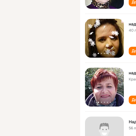
До
над
40 
До
над
Кра
До
На
56 