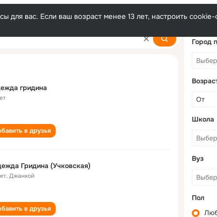
ы для вас. Если ваш возраст менее 13 лет, настроить cooki
a
Город 
Возрас
дежда гридина
ет
Школа
бавить в друзья
Вуз
ежда Гридина (Учковская)
лет
,
Джанкой
Пол
бавить в друзья
Лю