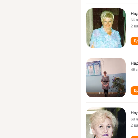
На
66 
2 ш
До
Над
45 
До
Над
68 
2 ш