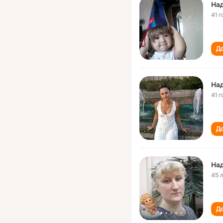
На
41 г
До
На
41 г
До
Над
45 
До