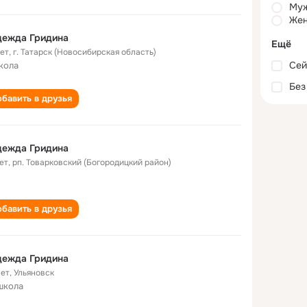
Му
Жен
дежда Гридина
Ещё
лет
,
г. Татарск (Новосибирская область)
Сей
кола
Без
бавить в друзья
дежда Гридина
ет
,
рп. Товарковский (Богородицкий район)
бавить в друзья
дежда Гридина
лет
,
Ульяновск
школа