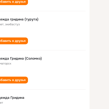
бавить в друзья
ежда гридина (турута)
лет
,
экибастуз
бавить в друзья
ежда Гридина (Соломко)
маторск
бавить в друзья
дежда Гридина
лет