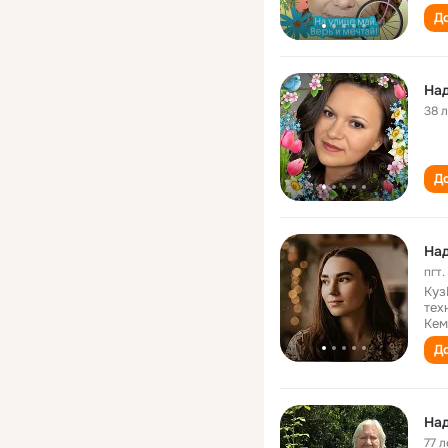
До
Над
38 
До
Над
пгт
Куз
тех
Кем
До
Над
77 л