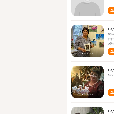
До
Над
66 
ГПТ
обл
До
Над
Мос
До
На