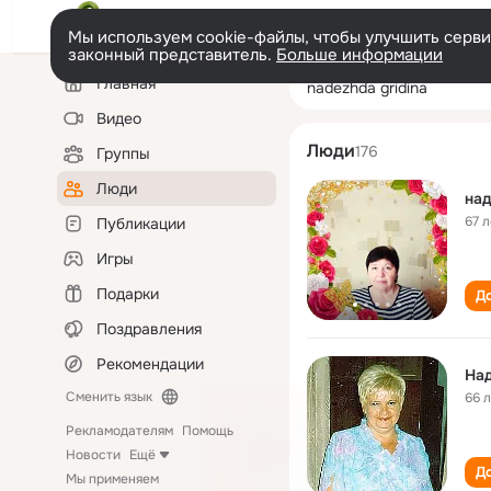
Мы используем cookie-файлы, чтобы улучшить сервис
законный представитель.
Больше информации
Левая
Поиск
Главная
nadezhda gridin
колонка
по
людям
Видео
Люди
176
Группы
Люди
на
67 л
Публикации
Игры
Подарки
До
Поздравления
Рекомендации
Над
Сменить язык
66 
Рекламодателям
Помощь
Новости
Ещё
До
Мы применяем