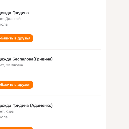
дежда Гридина
лет
,
Джанкой
кола
бавить в друзья
ежда Беспалова(Гридина)
лет
,
Мамлютка
бавить в друзья
ежда Гридина (Адаменко)
лет
,
Киев
кола