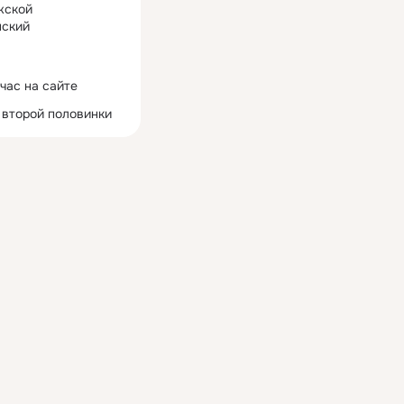
жской
ский
час на сайте
 второй половинки