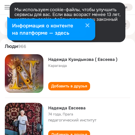
Войти
Мы используем cookie-файлы, чтобы улучшить
сервисы для вас. Если ваш возраст менее 13 лет,
настроить cookie-файлы должен ваш законный
nadezhda evseeva
Поиск
представитель.
Больше информации
Информация о контенте
по
людям
Разрешить все
Настроить
на платформе — здесь
Люди
966
Надежда Куандыкова ( Евсеева )
Караганда
Добавить в друзья
Надежда Евсеева
74 года
,
Прага
педагогический институт
Добавить в друзья