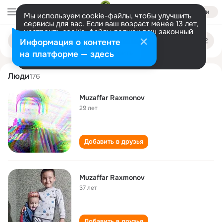
Войти
Мы используем cookie-файлы, чтобы улучшить
сервисы для вас. Если ваш возраст менее 13 лет,
настроить cookie-файлы должен ваш законный
muzaffar raxmonov
Поиск
представитель.
Больше информации
Информация о контенте
по
людям
Разрешить все
Настроить
на платформе — здесь
Люди
176
Muzaffar Raxmonov
29 лет
Добавить в друзья
Muzaffar Raxmonov
37 лет
Добавить в друзья