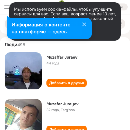
Войти
Мы используем cookie-файлы, чтобы улучшить
сервисы для вас. Если ваш возраст менее 13 лет,
настроить cookie-файлы должен ваш законный
muzaffar juraev
Поиск
представитель.
Больше информации
Информация о контенте
по
людям
Разрешить все
Настроить
на платформе — здесь
Люди
498
Muzaffar Juraev
44 года
Добавить в друзья
Muzafar Jurayev
32 года
,
Farg'ona
Добавить в друзья