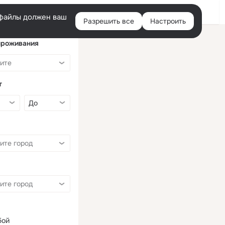
Войти
e-файлы должен ваш
Разрешить все
Настроить
Правая
колонка
проживания
т
бой