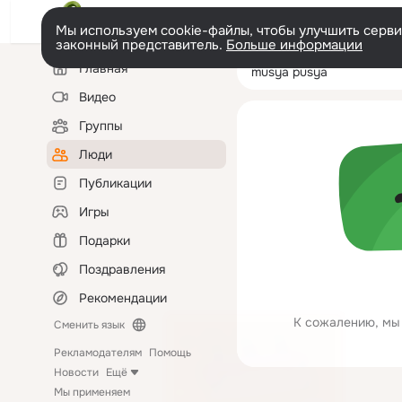
Мы используем cookie-файлы, чтобы улучшить сервис
законный представитель.
Больше информации
Левая
Поиск
Главная
musya pusya
колонка
по
людям
Видео
Группы
Люди
Публикации
Игры
Подарки
Поздравления
Рекомендации
К сожалению, мы 
Сменить язык
Рекламодателям
Помощь
Новости
Ещё
Мы применяем