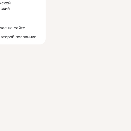
жской
ский
час на сайте
 второй половинки