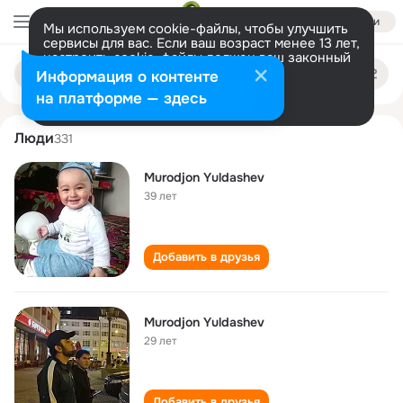
Войти
Мы используем cookie-файлы, чтобы улучшить
сервисы для вас. Если ваш возраст менее 13 лет,
настроить cookie-файлы должен ваш законный
murodjon yuldashev
Поиск
представитель.
Больше информации
Информация о контенте
по
людям
Разрешить все
Настроить
на платформе — здесь
Люди
331
Murodjon Yuldashev
39 лет
Добавить в друзья
Murodjon Yuldashev
29 лет
Добавить в друзья