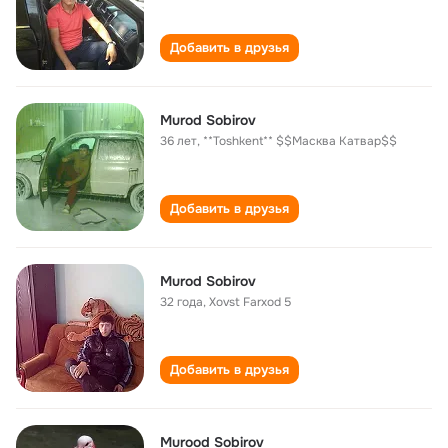
Добавить в друзья
Murod Sobirov
36 лет
,
**Toshkent** $$Масква Катвар$$
Добавить в друзья
Murod Sobirov
32 года
,
Xovst Farxod 5
Добавить в друзья
Murood Sobirov