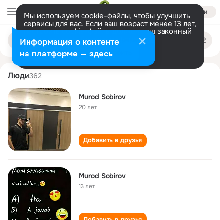
Войти
Мы используем cookie-файлы, чтобы улучшить
сервисы для вас. Если ваш возраст менее 13 лет,
настроить cookie-файлы должен ваш законный
murod sobirov
Поиск
представитель.
Больше информации
Информация о контенте
по
людям
Разрешить все
Настроить
на платформе — здесь
Люди
362
Murod Sobirov
20 лет
Добавить в друзья
Murod Sobirov
13 лет
Добавить в друзья