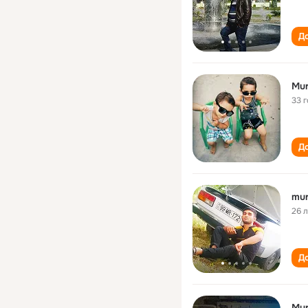
До
Mur
33 
До
mur
26 
До
Mur