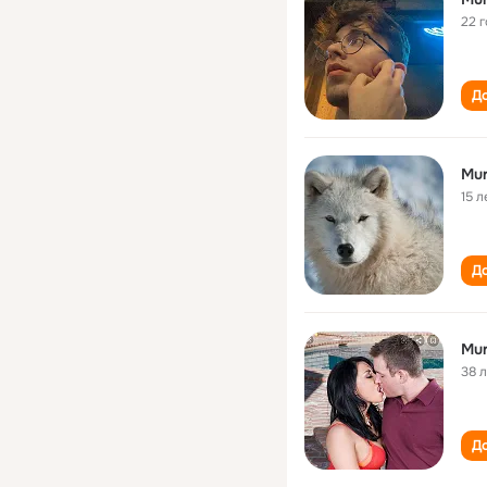
22 
До
Mur
15 л
До
Mur
38 
До