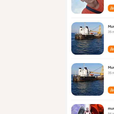
До
Mur
35 
До
Mur
35 
До
mur
56 