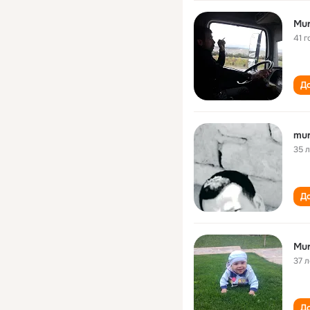
Mur
41 г
До
mur
35 
До
Mur
37 л
До