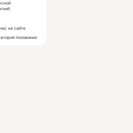
жской
ский
час на сайте
 второй половинки