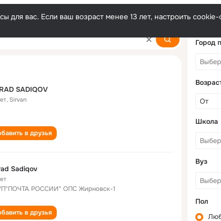
ы для вас. Если ваш возраст менее 13 лет, настроить cooki
Город 
Возрас
RAD SADIQOV
лет
,
Sirvan
Школа
бавить в друзья
Вуз
ad Sadiqov
лет
П"ПОЧТА РОССИИ" ОПС Жирновск-1
Пол
бавить в друзья
Лю