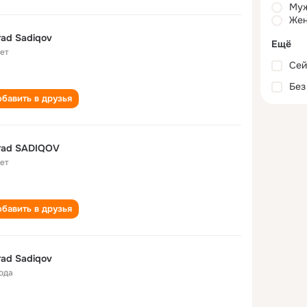
Му
Жен
ad Sadiqov
Ещё
лет
Сей
Без
бавить в друзья
rad SADIQOV
лет
бавить в друзья
ad Sadiqov
года