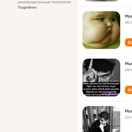
рекомендательные технологии
Подробнее
Mur
56 
До
Mu
29 
До
Mur
23 