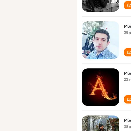
До
Mur
38 
До
Mur
23 
До
Mur
38 