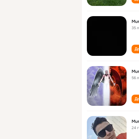
Mur
35 
До
Mur
56 
До
Mur
24 