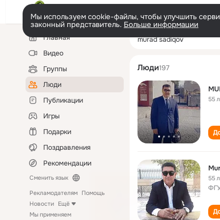
Мы используем cookie-файлы, чтобы улучшить сервис
законный представитель.
Больше информации
Левая
Поиск
Главная
murad sadiqov
колонка
по
людям
Видео
Люди
197
Группы
Люди
MU
55 
Публикации
Игры
Подарки
До
Поздравления
Рекомендации
Mur
Сменить язык
55 
ФГУ
Рекламодателям
Помощь
Новости
Ещё
До
Мы применяем