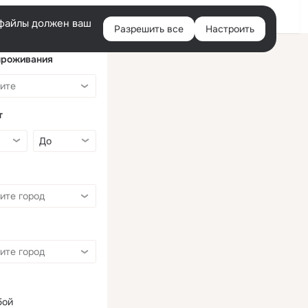
Войти
e-файлы должен ваш
Разрешить все
Настроить
Правая
колонка
проживания
т
бой