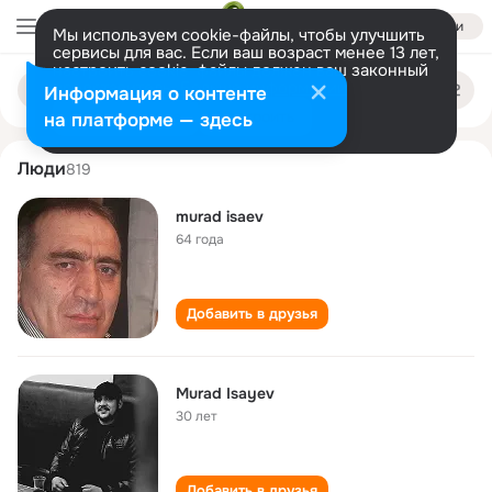
Войти
Мы используем cookie-файлы, чтобы улучшить
сервисы для вас. Если ваш возраст менее 13 лет,
настроить cookie-файлы должен ваш законный
murad isaev
Поиск
представитель.
Больше информации
Информация о контенте
по
людям
Разрешить все
Настроить
на платформе — здесь
Люди
819
murad isaev
64 года
Добавить в друзья
Murad Isayev
30 лет
Добавить в друзья