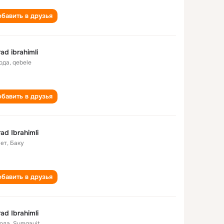
бавить в друзья
ad ibrahimli
года
,
qebele
бавить в друзья
ad Ibrahimli
лет
,
Баку
бавить в друзья
ad Ibrahimli
года
,
Sumqayit