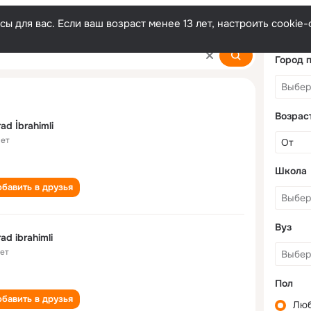
ы для вас. Если ваш возраст менее 13 лет, настроить cooki
Город 
Возрас
ad İbrahimli
лет
Школа
бавить в друзья
Вуз
ad ibrahimli
лет
Пол
бавить в друзья
Лю