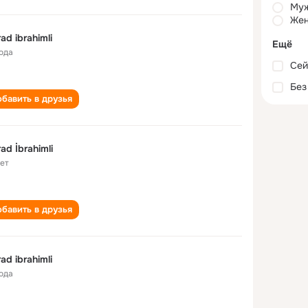
Му
Жен
ad ibrahimli
Ещё
года
Сей
Без
бавить в друзья
ad İbrahimli
лет
бавить в друзья
ad ibrahimli
года