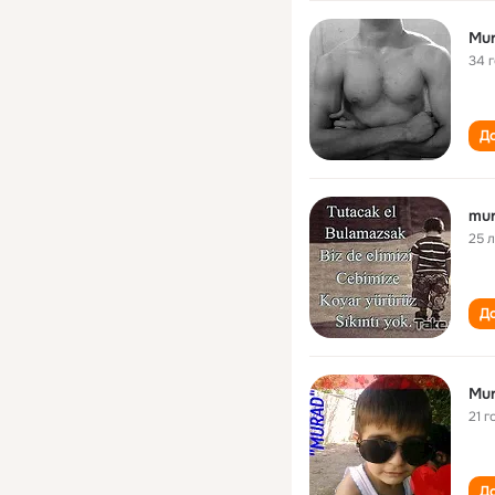
Mur
34 
До
mur
25 
До
Mur
21 г
До