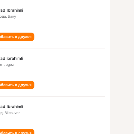
ad Ibrahimli
года
,
Баку
бавить в друзья
ad ibrahimli
лет
,
oguz
бавить в друзья
ad Ibrahimli
од
,
Bilesuvar
бавить в друзья