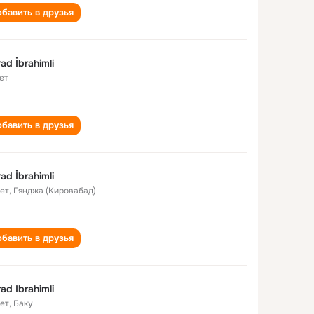
бавить в друзья
ad İbrahimli
ет
бавить в друзья
ad İbrahimli
лет
,
Гянджа (Кировабад)
бавить в друзья
ad Ibrahimli
лет
,
Баку