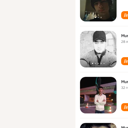
До
Mur
28 
До
Mur
32 
До
Mur