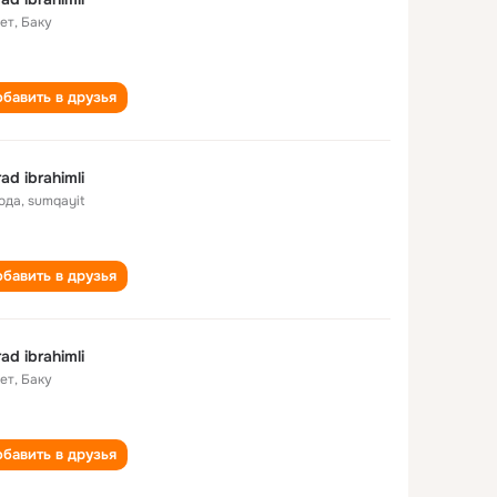
лет
,
Баку
бавить в друзья
ad ibrahimli
года
,
sumqayit
бавить в друзья
ad ibrahimli
лет
,
Баку
бавить в друзья