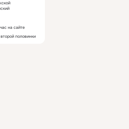
жской
ский
час на сайте
 второй половинки