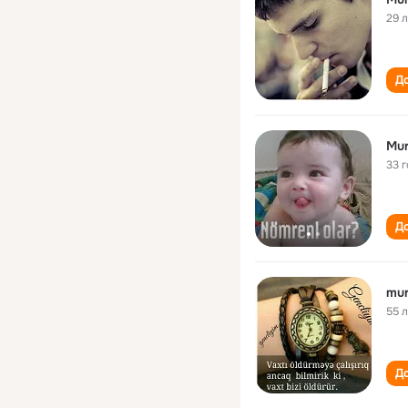
29 
До
Mur
33 
До
mur
55 
До