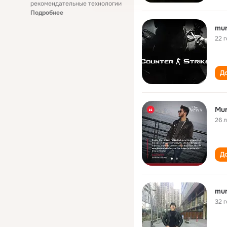
рекомендательные технологии
Подробнее
mur
22 
До
Mur
26 
До
mur
32 