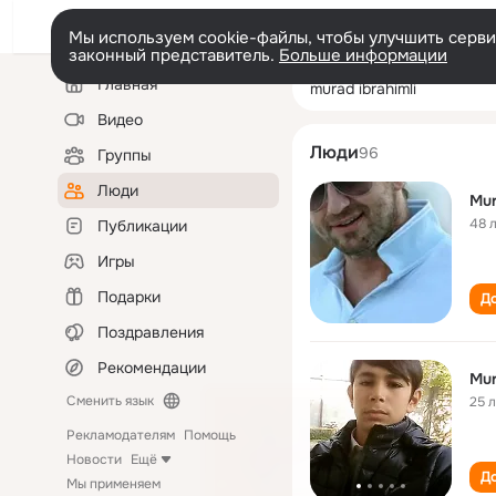
Мы используем cookie-файлы, чтобы улучшить сервис
законный представитель.
Больше информации
Левая
Поиск
Главная
murad ibrahimli
колонка
по
людям
Видео
Люди
96
Группы
Люди
Mur
48 
Публикации
Игры
Подарки
До
Поздравления
Рекомендации
Mur
Сменить язык
25 
Рекламодателям
Помощь
Новости
Ещё
До
Мы применяем