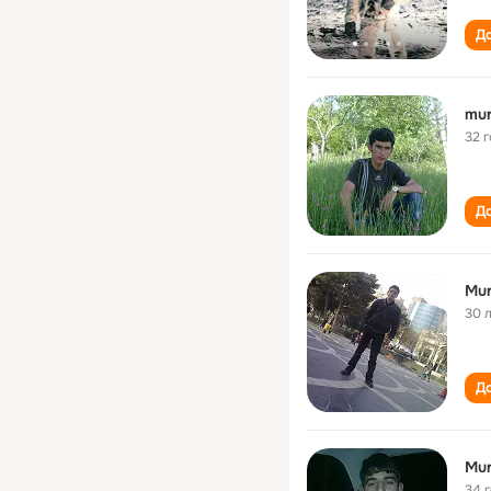
До
mur
32 
До
Mur
30 
До
Mur
34 