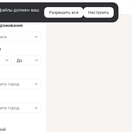
Войти
e-файлы должен ваш
Разрешить все
Настроить
Правая
колонка
проживания
т
бой