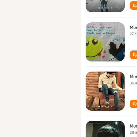
До
Mur
27 л
До
Mur
36 
До
Mur
28 