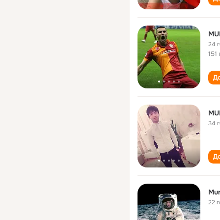
MU
24 
151
До
MU
34 
До
Mur
22 