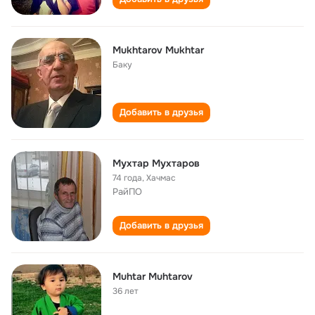
Mukhtarov Mukhtar
Баку
Добавить в друзья
Мухтар Мухтаров
74 года
,
Хачмас
РайПО
Добавить в друзья
Muhtar Muhtarov
36 лет