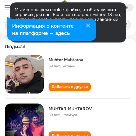
Войти
Мы используем cookie-файлы, чтобы улучшить
сервисы для вас. Если ваш возраст менее 13 лет,
настроить cookie-файлы должен ваш законный
mukhtar mukhtarov
Поиск
представитель.
Больше информации
Информация о контенте
по
людям
Разрешить все
Настроить
на платформе — здесь
Люди
414
Muhtar Muhtarov
39 лет
,
Батуми
Добавить в друзья
MUHTAR MUHTAROV
38 лет
,
Стамбул
Добавить в друзья