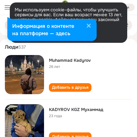
Войти
Мы используем cookie-файлы, чтобы улучшить
сервисы для вас. Если ваш возраст менее 13 лет,
настроить cookie-файлы должен ваш законный
mukhammad kadyrov
Поиск
представитель.
Больше информации
Информация о контенте
по
людям
Разрешить все
Настроить
на платформе — здесь
Люди
537
Muhammad Kadyrov
26 лет
Добавить в друзья
KADYROV KGZ Мухаммад
23 года
Добавить в друзья