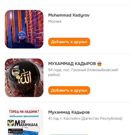
Muhammad Kadyrov
Москва
Добавить в друзья
МУХАММАД КАДЫРОВ
54 года
,
пос. Грозный (Новозыбковский
район)
Добавить в друзья
Мухаммад Кадыров
41 год
,
г. Каспийск (Дагестан Республика)