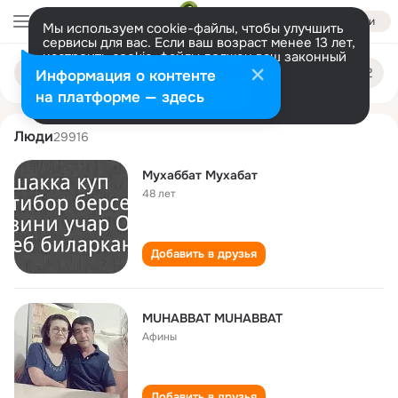
Войти
Мы используем cookie-файлы, чтобы улучшить
сервисы для вас. Если ваш возраст менее 13 лет,
настроить cookie-файлы должен ваш законный
mukhabbat mukhabbat
Поиск
представитель.
Больше информации
Информация о контенте
по
людям
Разрешить все
Настроить
на платформе — здесь
Люди
29916
Мухаббат Мухабат
48 лет
Добавить в друзья
MUHABBAT MUHABBAT
Афины
Добавить в друзья