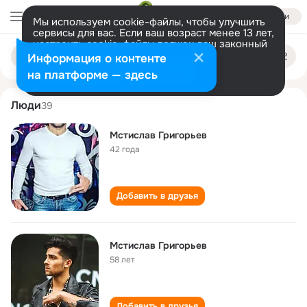
Войти
Мы используем cookie-файлы, чтобы улучшить
сервисы для вас. Если ваш возраст менее 13 лет,
настроить cookie-файлы должен ваш законный
mstislav grigorev
Поиск
представитель.
Больше информации
Информация о контенте
по
людям
Разрешить все
Настроить
на платформе — здесь
Люди
39
Мстислав Григорьев
42 года
Добавить в друзья
Мстислав Григорьев
58 лет
Добавить в друзья