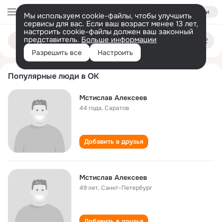
Войти
Мы используем cookie-файлы, чтобы улучшить
сервисы для вас. Если ваш возраст менее 13 лет,
настроить cookie-файлы должен ваш законный
mstislav alekseev
Поиск
представитель.
Больше информации
по
людям
Разрешить все
Настроить
Популярные люди в ОК
Мстислав Алексеев
44 года
,
Саратов
Добавить в друзья
Мстислав Алексеев
49 лет
,
Санкт-Петербург
Добавить в друзья