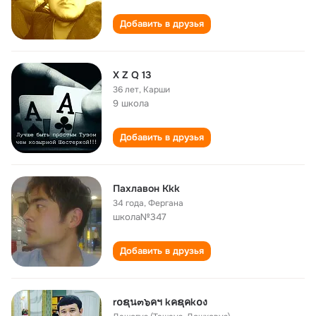
Добавить в друзья
X Z Q 13
36 лет
,
Карши
9 школа
Добавить в друзья
Пахлавон Кkk
34 года
,
Фергана
школа№347
Добавить в друзья
r໐ຊน๓๖คฯ kคຊคk໐ง