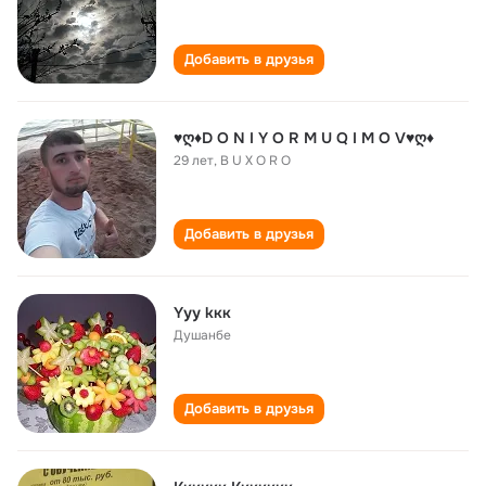
Добавить в друзья
♥ღ♦D O N I Y O R M U Q I M O V♥ღ♦
29 лет
,
B U X O R O
Добавить в друзья
Yуу kкк
Душанбе
Добавить в друзья