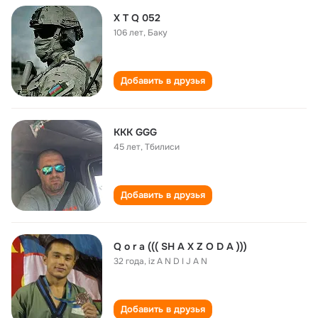
X T Q 052
106 лет
,
Баку
Добавить в друзья
КKK GGG
45 лет
,
Тбилиси
Добавить в друзья
Q о r a ((( SH A X Z O D A )))
32 года
,
iz A N D I J A N
Добавить в друзья