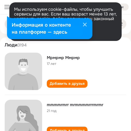
Войти
Мы используем cookie-файлы, чтобы улучшить
сервисы для вас. Если ваш возраст менее 13 лет,
настроить cookie-файлы должен ваш законный
mrmr mrmrm
Поиск
представитель.
Больше информации
Информация о контенте
по
людям
Разрешить все
Настроить
на платформе — здесь
Люди
3194
Мрмрмр Ммрмр
17 лет
Добавить в друзья
mmmmrmrr mrmmmmrrrmrmr
21 год
Добавить в друзья