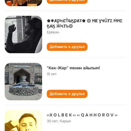
♚✵ȺǷϞȻŤҨӃǷȺŦ♚ ۞ ĦɆ ƔҸŮȾΣ ḾĦΣ
ӃѦӃ ӁϞȾЬ۞
Ереван
Добавить в друзья
"Көк-Жар" менин айылым!
15 лет
Добавить в друзья
‹‹X O L B E K ›› ‹‹ Q A H H O R O V ››
30 лет
,
Карши