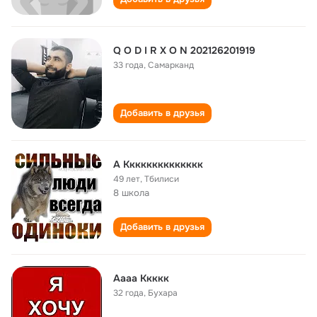
Q O D I R X O N 202126201919
33 года
,
Самарканд
Добавить в друзья
A Kккккккккккккк
49 лет
,
Тбилиси
8 школа
Добавить в друзья
Aааа Kкккк
32 года
,
Бухара