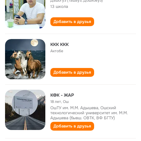
Дашогуз (Ташауз, Дошховуз)
13 школа
Добавить в друзья
KКК ККК
Актобе
Добавить в друзья
КӨК - ЖАР
18 лет
,
Ош
ОшТУ им. М.М. Адышева, Ошский
технологический университет им. М.М.
Адышева (бывш. ОВТК, ВФ БГТУ)
Добавить в друзья