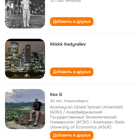
32 года
,
Бекабад
Добавить в друзья
Кkkkk Kadyraliev
Добавить в друзья
Kкк G
40 лет
,
Новосибирск
Azərbaycan Dövlət İqtisad Universiteti
(ADİU) / Азербайджанский
Государственный Экономический
Университет (АГЭУ) / Azerbaijan State
University of Economics (ASUE)
Добавить в друзья