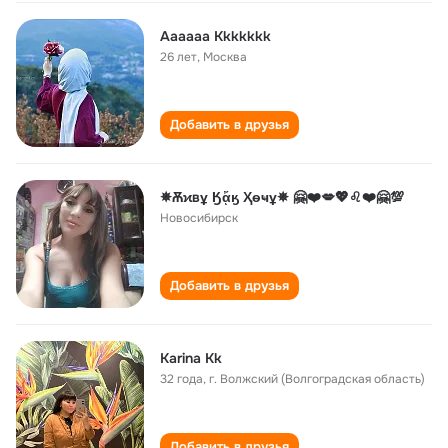
Aaaaaa Кkkkkkk
26 лет
,
Москва
Добавить в друзья
✵​Ѫϰвұ Ӄᾄӄ Ҳѳҹұ✵ 🤗❤️💋💖♌❤️🤗💯
Новосибирск
Добавить в друзья
Karina Кk
32 года
,
г. Волжский (Волгоградская область)
Добавить в друзья