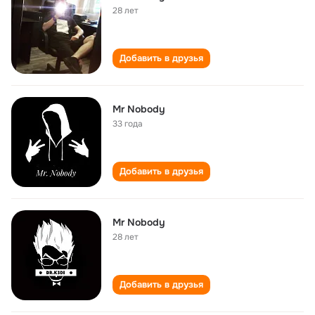
28 лет
Добавить в друзья
Mr Nobody
33 года
Добавить в друзья
Mr Nobody
28 лет
Добавить в друзья