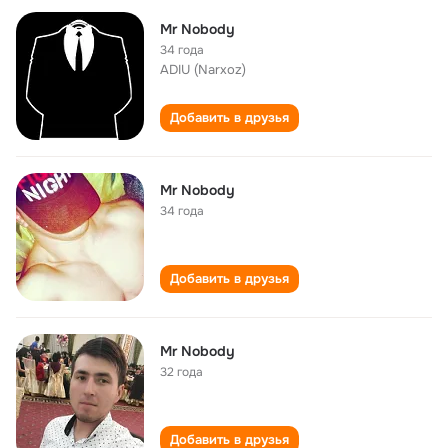
Mr Nobody
34 года
ADIU (Narxoz)
Добавить в друзья
Mr Nobody
34 года
Добавить в друзья
Mr Nobody
32 года
Добавить в друзья