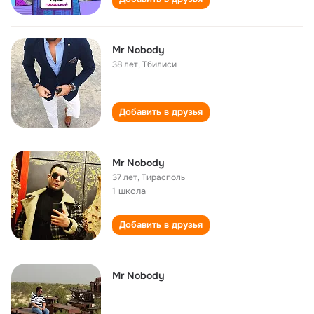
Mr Nobody
38 лет
,
Тбилиси
Добавить в друзья
Mr Nobody
37 лет
,
Тирасполь
1 школа
Добавить в друзья
Mr Nobody