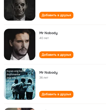
Добавить в друзья
Mr Nobody
40 лет
Добавить в друзья
Mr Nobody
36 лет
Добавить в друзья