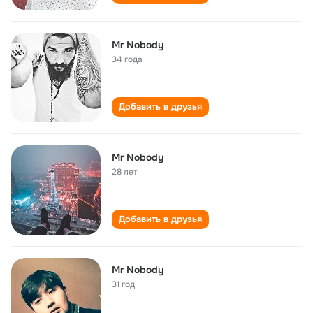
Mr Nobody
34 года
Добавить в друзья
Mr Nobody
28 лет
Добавить в друзья
Mr Nobody
31 год