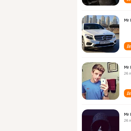
Mr 
До
Mr 
26 
До
Mr 
26 