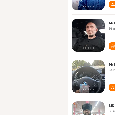
До
Mr 
99 
До
Mr 
34 
До
MR
33 