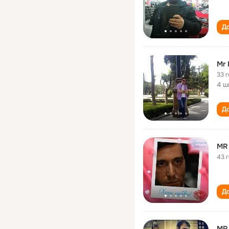
До
Mr
33 
4 ш
До
MR
43 
До
MR