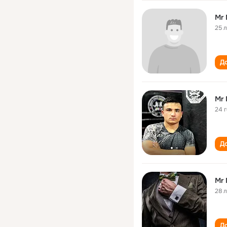
Mr 
25 
До
Mr 
24 
До
Mr 
28 
До