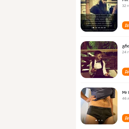
32 
До
გრი
24 
До
Mr 
46 
До