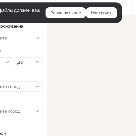
Войти
e-файлы должен ваш
Разрешить все
Настроить
Правая
колонка
проживания
т
бой