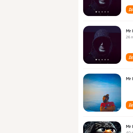
До
Mr 
26 
До
Mr 
До
Mr 
40 