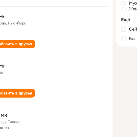
Му
Жен
Mr
Ещё
года
,
Нью-Йорк
Сей
Без
бавить в друзья
Mr
ет
бавить в друзья
 MR
года
,
Гиссар
школа