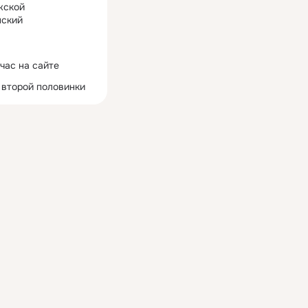
жской
ский
час на сайте
 второй половинки