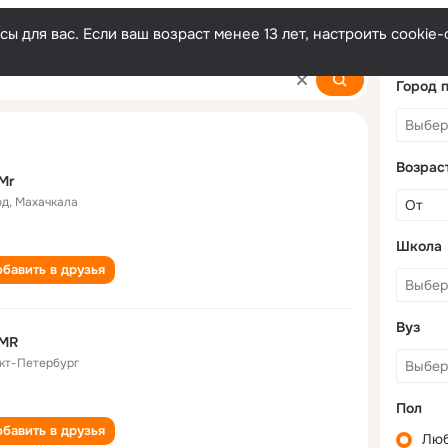
ы для вас. Если ваш возраст менее 13 лет, настроить cooki
Город 
Возрас
Mr
од
,
Махачкала
Школа
бавить в друзья
Вуз
 MR
кт-Петербург
Пол
бавить в друзья
Лю