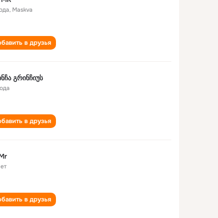
года
,
Maskva
бавить в друзья
ნჩა გრინჩიუს
года
бавить в друзья
Mr
лет
бавить в друзья