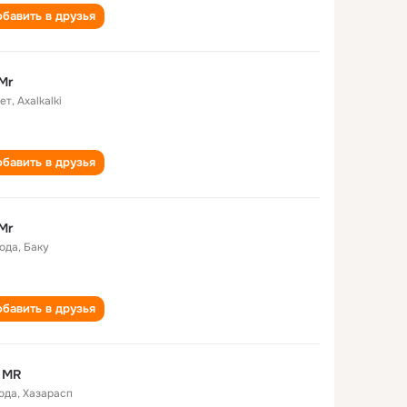
бавить в друзья
Mr
лет
,
Axalkalki
бавить в друзья
Mr
года
,
Баку
бавить в друзья
 MR
года
,
Хазарасп