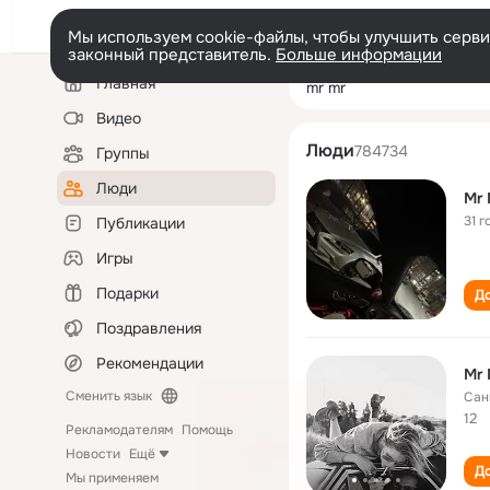
Мы используем cookie-файлы, чтобы улучшить сервис
законный представитель.
Больше информации
Левая
Поиск
Главная
mr mr
колонка
по
людям
Видео
Люди
784734
Группы
Люди
Mr 
31 г
Публикации
Игры
Подарки
До
Поздравления
Рекомендации
Mr
Сменить язык
Сан
12
Рекламодателям
Помощь
Новости
Ещё
До
Мы применяем