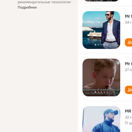
рекомендательные технологии
Подробнее
Mr 
34 
До
Mr 
27 л
До
MR
32 
11 