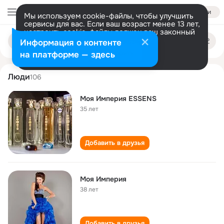
Войти
Мы используем cookie-файлы, чтобы улучшить
сервисы для вас. Если ваш возраст менее 13 лет,
настроить cookie-файлы должен ваш законный
moya imperiya
Поиск
представитель.
Больше информации
Информация о контенте
по
людям
Разрешить все
Настроить
на платформе — здесь
Люди
106
Моя Империя ЕSSENS
35 лет
Добавить в друзья
Моя Империя
38 лет
Добавить в друзья