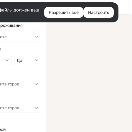
Войти
e-файлы должен ваш
Разрешить все
Настроить
Правая
колонка
проживания
т
бой