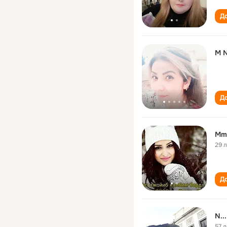
До
M 
До
Mm
29 
До
N..
57 л