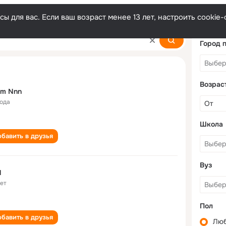
ы для вас. Если ваш возраст менее 13 лет, настроить cooki
Город 
Возрас
m Nnn
года
Школа
бавить в друзья
Вуз
N
лет
Пол
бавить в друзья
Лю