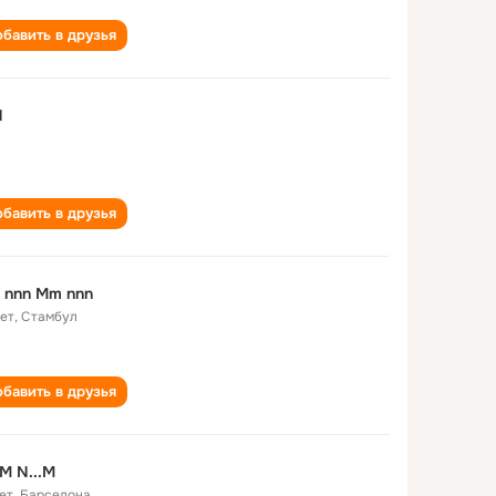
бавить в друзья
N
бавить в друзья
 nnn Mm nnn
лет
,
Стамбул
бавить в друзья
.M N...M
ет
,
Барселона