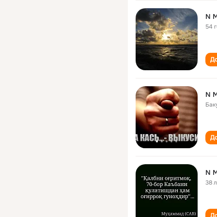
N 
54 
До
N 
Бак
До
N 
38 
До