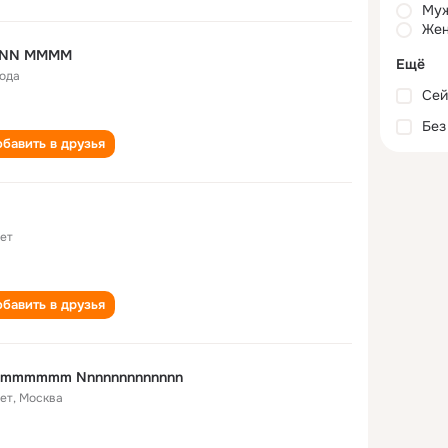
Му
Жен
NN MMMM
Ещё
года
Сей
Без
бавить в друзья
лет
бавить в друзья
mmmmmm Nnnnnnnnnnnnn
лет
,
Москва