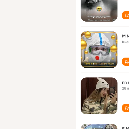
До
M 
Кие
До
nn
28 
До
E M