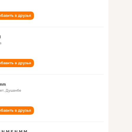
бавить в друзья
N
в
бавить в друзья
 mm
лет
,
Душанбе
бавить в друзья
 N M E N M M