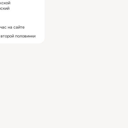
жской
ский
час на сайте
 второй половинки