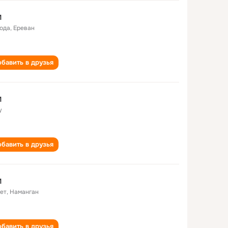
M
года
,
Ереван
бавить в друзья
M
у
бавить в друзья
M
лет
,
Наманган
бавить в друзья