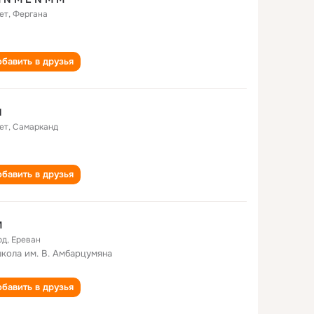
ет
,
Фергана
бавить в друзья
N
ет
,
Самарканд
бавить в друзья
M
од
,
Ереван
школа им. В. Амбарцумяна
бавить в друзья