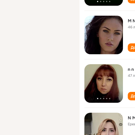
M 
46 
До
n n
47 
До
N 
Ере