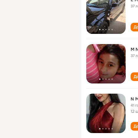
37 л
До
M 
37 л
До
N 
41 г
12 
До