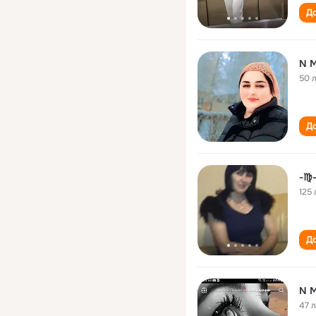
До
N 
50 
До
-♍-
125 
До
N 
47 