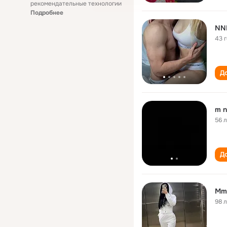
рекомендательные технологии
Подробнее
NN
43 
До
m n
56 
До
Mm
98 