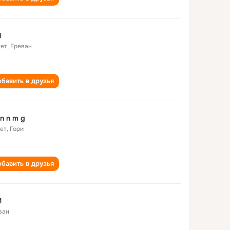
N
лет
,
Ереван
бавить в друзья
 n n m g
лет
,
Гори
бавить в друзья
M
ван