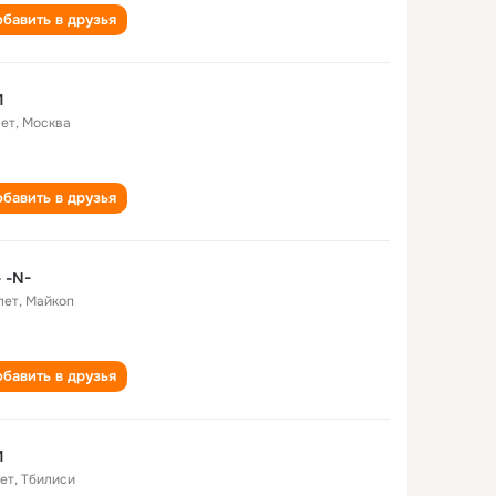
бавить в друзья
M
лет
,
Москва
бавить в друзья
 -N-
лет
,
Майкоп
бавить в друзья
M
лет
,
Тбилиси