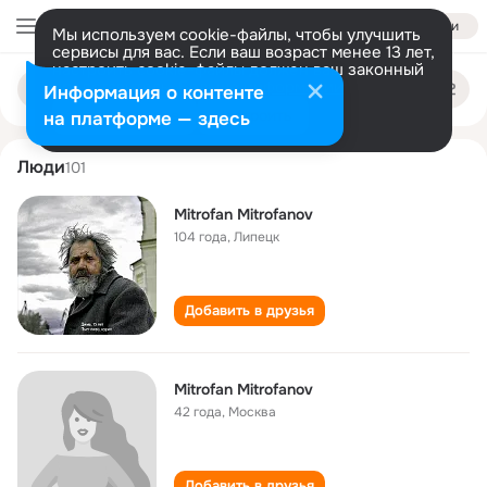
Войти
Мы используем cookie-файлы, чтобы улучшить
сервисы для вас. Если ваш возраст менее 13 лет,
настроить cookie-файлы должен ваш законный
mitrofan mitrofanov
Поиск
представитель.
Больше информации
Информация о контенте
по
людям
Разрешить все
Настроить
на платформе — здесь
Люди
101
Mitrofan Mitrofanov
104 года
,
Липецк
Добавить в друзья
Mitrofan Mitrofanov
42 года
,
Москва
Добавить в друзья