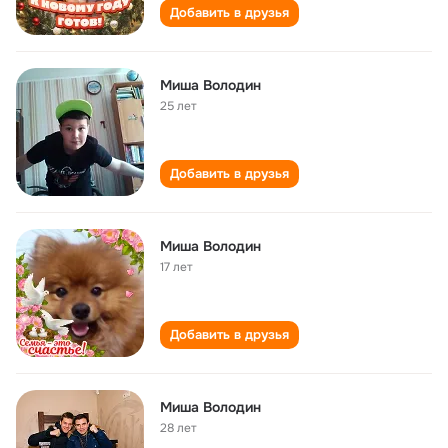
Добавить в друзья
Миша Володин
25 лет
Добавить в друзья
Миша Володин
17 лет
Добавить в друзья
Миша Володин
28 лет