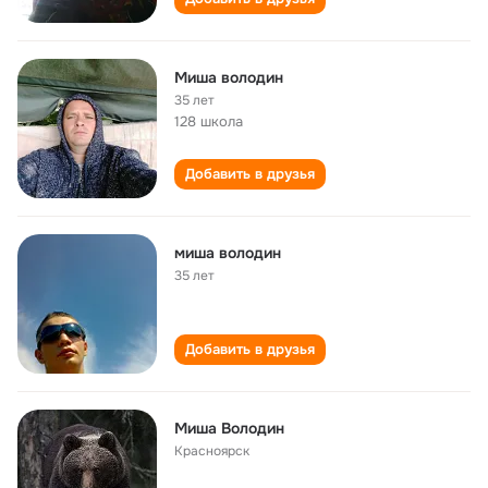
Миша володин
35 лет
128 школа
Добавить в друзья
миша володин
35 лет
Добавить в друзья
Миша Володин
Красноярск