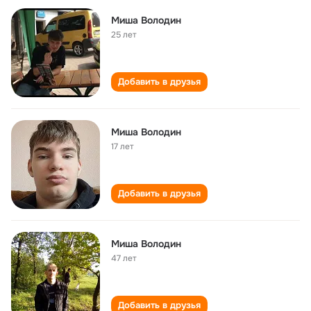
Миша Володин
25 лет
Добавить в друзья
Миша Володин
17 лет
Добавить в друзья
Миша Володин
47 лет
Добавить в друзья