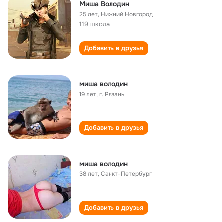
Миша Володин
25 лет
,
Нижний Новгород
119 школа
Добавить в друзья
миша володин
19 лет
,
г. Рязань
Добавить в друзья
миша володин
38 лет
,
Санкт-Петербург
Добавить в друзья