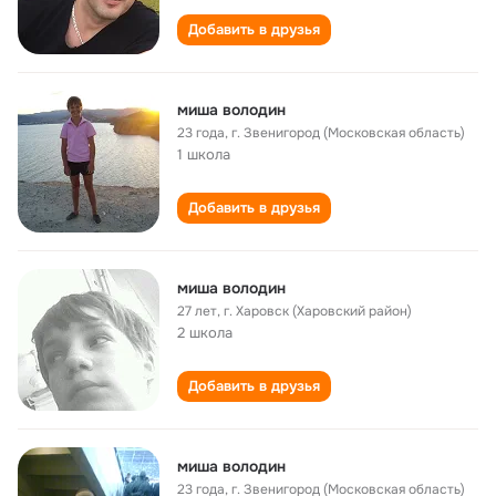
Добавить в друзья
миша володин
23 года
,
г. Звенигород (Московская область)
1 школа
Добавить в друзья
миша володин
27 лет
,
г. Харовск (Харовский район)
2 школа
Добавить в друзья
миша володин
23 года
,
г. Звенигород (Московская область)