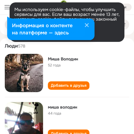
Войти
Мы используем cookie-файлы, чтобы улучшить
сервисы для вас. Если ваш возраст менее 13 лет,
настроить cookie-файлы должен ваш законный
misha volodin
Поиск
представитель.
Больше информации
Информация о контенте
по
людям
Разрешить все
Настроить
на платформе — здесь
Люди
578
Миша Володин
52 года
Добавить в друзья
миша володин
44 года
Добавить в друзья