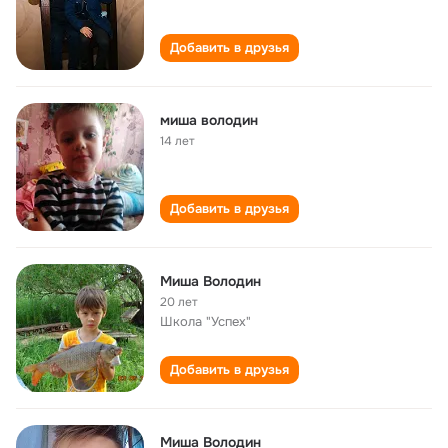
Добавить в друзья
миша володин
14 лет
Добавить в друзья
Миша Володин
20 лет
Школа "Успех"
Добавить в друзья
Миша Володин