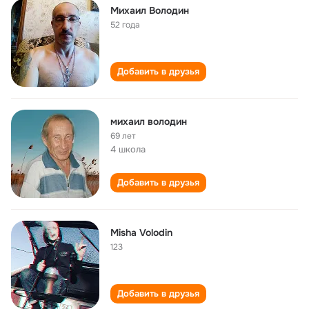
Михаил Володин
52 года
Добавить в друзья
михаил володин
69 лет
4 школа
Добавить в друзья
Misha Volodin
123
Добавить в друзья