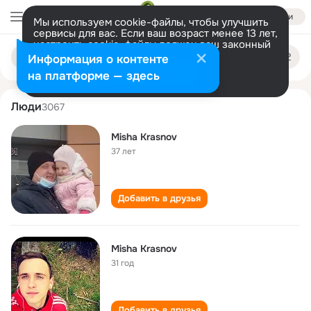
Войти
Мы используем cookie-файлы, чтобы улучшить
сервисы для вас. Если ваш возраст менее 13 лет,
настроить cookie-файлы должен ваш законный
misha krasnov
Поиск
представитель.
Больше информации
Информация о контенте
по
людям
Разрешить все
Настроить
на платформе — здесь
Люди
3067
Misha Krasnov
37 лет
Добавить в друзья
Misha Krasnov
31 год
Добавить в друзья