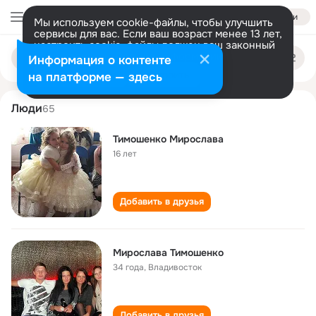
Войти
Мы используем cookie-файлы, чтобы улучшить
сервисы для вас. Если ваш возраст менее 13 лет,
настроить cookie-файлы должен ваш законный
miroslava timoshenko
Поиск
представитель.
Больше информации
Информация о контенте
по
людям
Разрешить все
Настроить
на платформе — здесь
Люди
65
Тимошенко Мирослава
16 лет
Добавить в друзья
Мирослава Тимошенко
34 года
,
Владивосток
Добавить в друзья