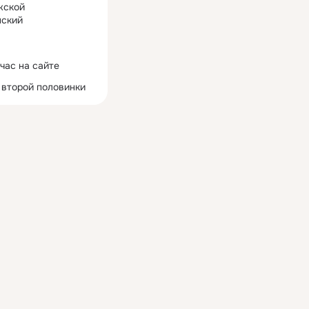
жской
ский
час на сайте
 второй половинки