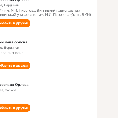
од
,
Бердичев
У им. М.И. Пирогова, Винницкий национальный
ицинский университет им. М.И. Пирогова (бывш. ВМИ)
бавить в друзья
ослава орлова
од
,
Бердичев
кола-гимназия
бавить в друзья
рослава Орлова
ет
,
Самара
бавить в друзья