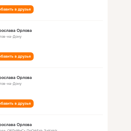
бавить в друзья
рослава Орлова
тов-на-Дону
бавить в друзья
рослава Орлова
тов-на-Дону
бавить в друзья
рослава Орловa
года
,
ОбЛоМиСь ПрОфЕлЬ ЗаКрЫт