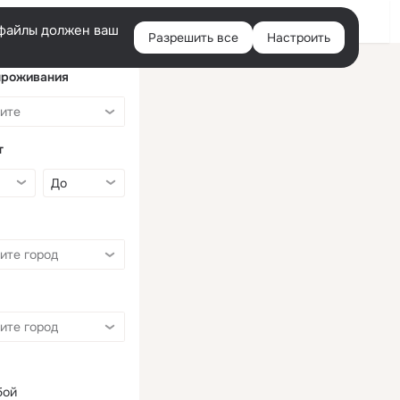
Войти
e-файлы должен ваш
Разрешить все
Настроить
Правая
колонка
проживания
т
бой