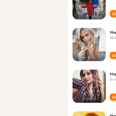
До
Ми
39 
До
Ми
31 г
До
Ми