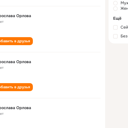
Му
Жен
рослава Орлова
Ещё
лет
Сей
Без
бавить в друзья
рослава Орлова
лет
бавить в друзья
рослава Орлова
лет