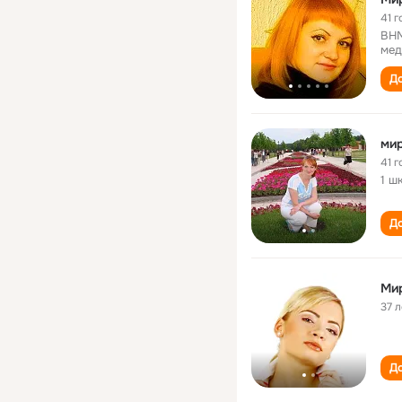
41 г
ВНМ
мед
До
мир
41 г
1 ш
До
Ми
37 л
До