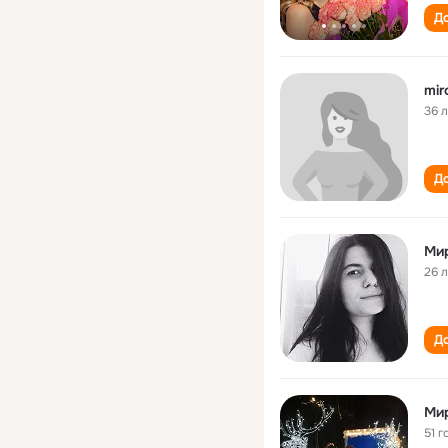
До
mir
36 
До
Ми
26 
До
Ми
51 г