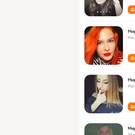
До
Ми
Рос
До
Ми
Рос
До
Ми
32 