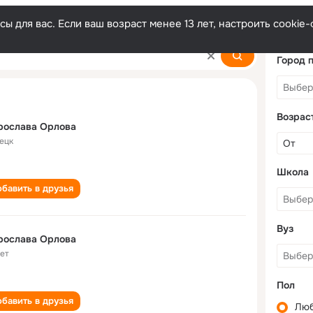
ы для вас. Если ваш возраст менее 13 лет, настроить cooki
Город 
Возрас
рослава Орлова
ецк
Школа
бавить в друзья
Вуз
рослава Орлова
лет
Пол
бавить в друзья
Лю