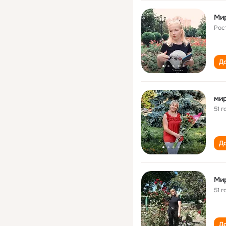
Ми
Рос
До
мир
51 г
До
Ми
51 г
До