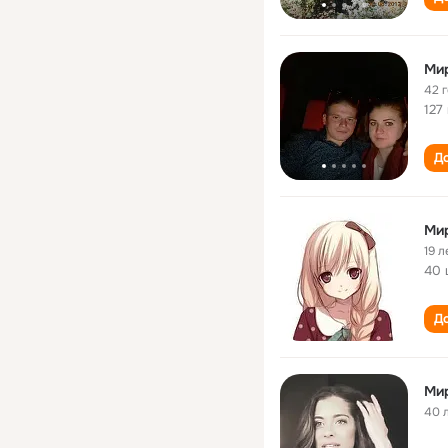
Ми
42 
127
До
Ми
19 л
40 
До
Ми
40 