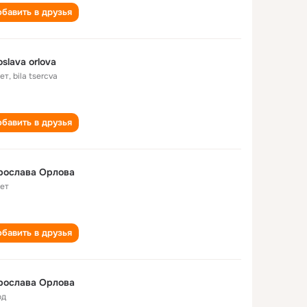
бавить в друзья
oslava orlova
лет
,
bila tsercva
бавить в друзья
рослава Орлова
лет
бавить в друзья
рослава Орлова
од