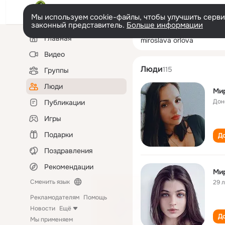
Мы используем cookie-файлы, чтобы улучшить сервис
законный представитель.
Больше информации
Левая
Поиск
Главная
miroslava orlova
колонка
по
людям
Видео
Люди
115
Группы
Люди
Ми
Дон
Публикации
Игры
Подарки
До
Поздравления
Рекомендации
Ми
Сменить язык
29 
Рекламодателям
Помощь
Новости
Ещё
До
Мы применяем