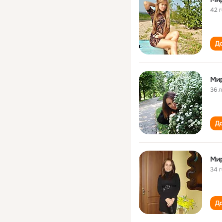
42 
До
Ми
36 
До
Ми
34 
До