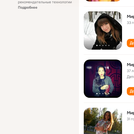
рекомендательные технологии
Подробнее
Ми
33 
До
Ми
37 л
Дет
До
Ми
31 г