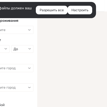
Войти
e-файлы должен ваш
Разрешить все
Настроить
Правая
колонка
проживания
т
бой