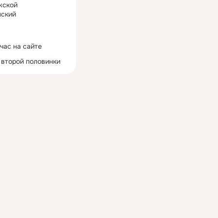
жской
ский
час на сайте
 второй половинки