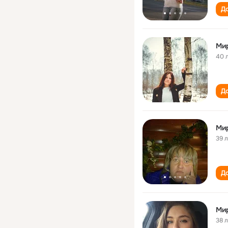
До
Ми
40 
До
Ми
39 
До
Ми
38 