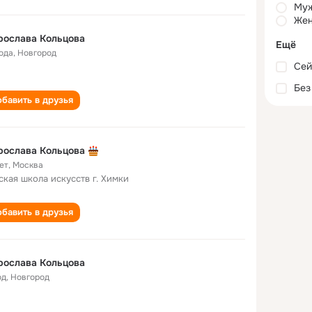
Му
Жен
рослава Кольцова
Ещё
года
,
Новгород
Сей
Без
бавить в друзья
рослава Кольцова
ет
,
Москва
ская школа искусств г. Химки
бавить в друзья
рослава Кольцова
од
,
Новгород