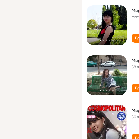
Ми
Мос
До
Ми
38 
До
Ми
36 
До