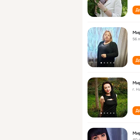
До
Ми
56 
До
Ми
г. 
До
Ми
40 