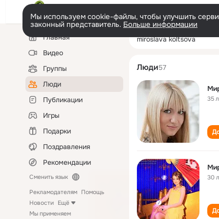
Мы используем cookie-файлы, чтобы улучшить сервис
законный представитель.
Больше информации
Левая
Поиск
Главная
miroslava koltso
колонка
по
людям
Видео
Люди
57
Группы
Люди
Ми
35 
Публикации
Игры
Подарки
До
Поздравления
Рекомендации
Ми
Сменить язык
30 
Рекламодателям
Помощь
Новости
Ещё
До
Мы применяем