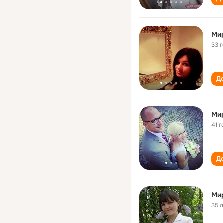
Ми
33 
До
Ми
41 г
До
Ми
35 