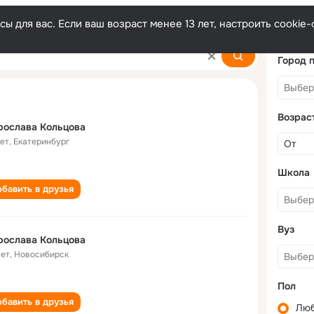
ы для вас. Если ваш возраст менее 13 лет, настроить cooki
va
Город 
Возрас
рослава Кольцова
лет
,
Екатеринбург
Школа
бавить в друзья
Вуз
рослава Кольцова
лет
,
Новосибирск
Пол
бавить в друзья
Лю