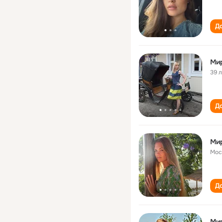
До
Ми
39 
До
Ми
Мос
До
Ми