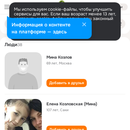
Войти
Мы используем cookie-файлы, чтобы улучшить
сервисы для вас. Если ваш возраст менее 13 лет,
настроить cookie-файлы должен ваш законный
mina kozlov
Поиск
представитель.
Больше информации
Информация о контенте
по
людям
Разрешить все
Настроить
на платформе — здесь
Люди
38
Мина Козлов
69 лет
,
Москва
Добавить в друзья
Елена Козловская (Мина)
107 лет
,
Саки
Добавить в друзья