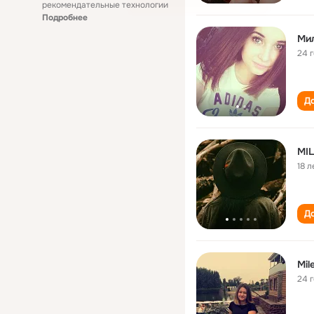
рекомендательные технологии
Подробнее
Ми
24 
До
MI
18 л
До
Mil
24 