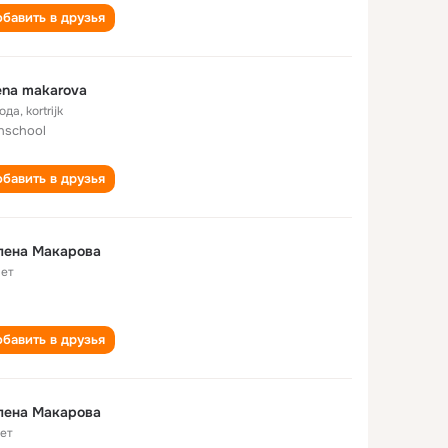
бавить в друзья
ena makarova
года
,
kortrijk
inschool
бавить в друзья
лена Макарова
лет
бавить в друзья
Милена Макарова
лет