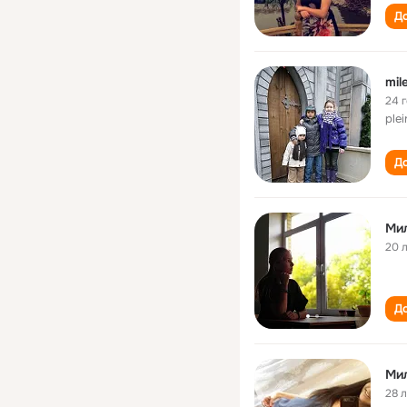
До
mil
24 
ple
До
Ми
20 
До
28 