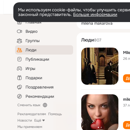
Мы используем cookie-файлы, чтобы улучшить сервис
законный представитель.
Больше информации
Левая
Поиск
Главная
milena makarov
колонка
по
людям
Видео
Люди
807
Группы
Люди
Mil
26 
Публикации
Игры
Подарки
До
Поздравления
Рекомендации
mil
Сменить язык
37 л
Рекламодателям
Помощь
Новости
Ещё
До
Мы применяем