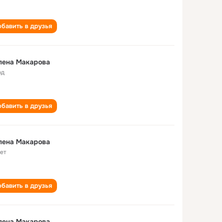
бавить в друзья
лена Макарова
од
бавить в друзья
лена Макарова
лет
бавить в друзья
лена Макарова