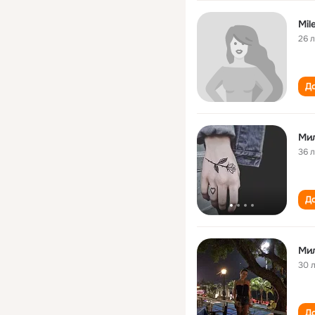
Mil
26 
До
Ми
36 
До
Ми
30 
До