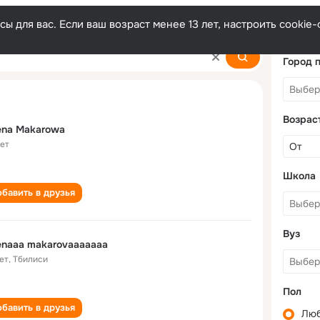
ы для вас. Если ваш возраст менее 13 лет, настроить cooki
a
Город 
Возрас
ena Маkarowa
лет
Школа
бавить в друзья
Вуз
enaaa makarovaaaaaaa
ет
,
Тбилиси
Пол
бавить в друзья
Лю