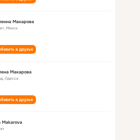
ленна Макарова
лет
,
Минск
бавить в друзья
лена Макарова
од
,
Одесса
бавить в друзья
a Makarova
лет