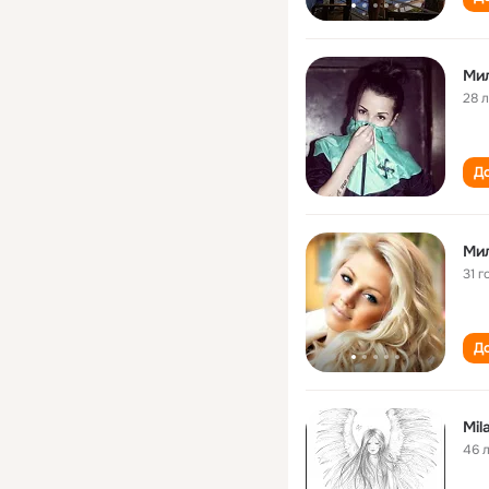
Ми
28 
До
Ми
31 г
До
Mil
46 