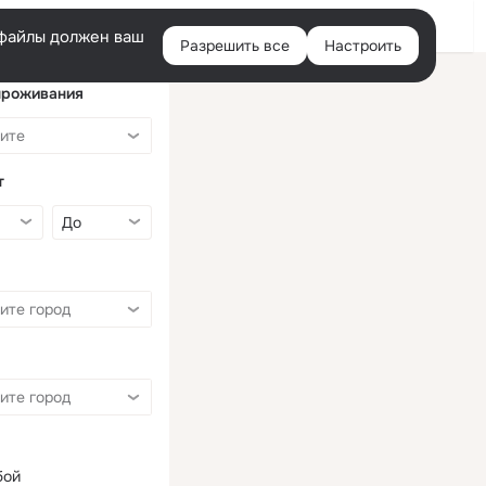
Войти
e-файлы должен ваш
Разрешить все
Настроить
Правая
колонка
проживания
т
бой