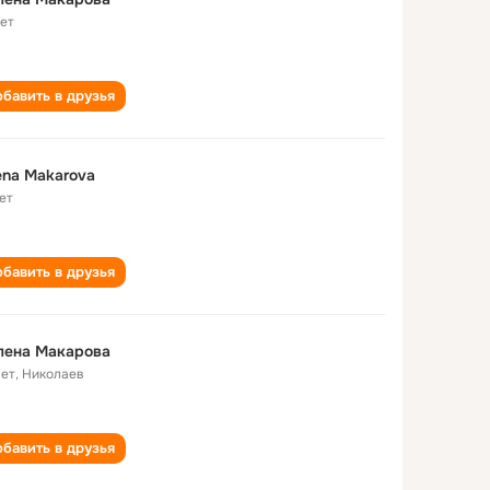
лет
бавить в друзья
ena Makarova
ет
бавить в друзья
лена Макарова
лет
,
Николаев
бавить в друзья