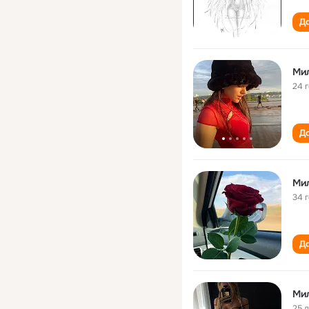
До
Ми
24 
До
Ми
34 
До
Ми
25 