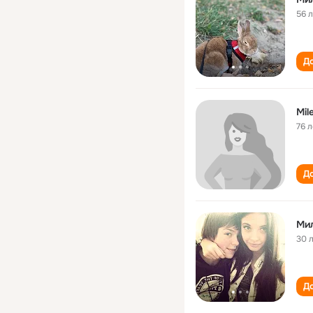
56 
До
Mil
76 л
До
Ми
30 
До