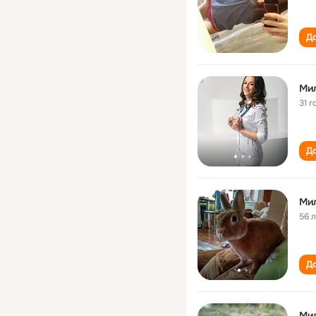
До
Ми
31 г
До
Ми
56 
До
Ми