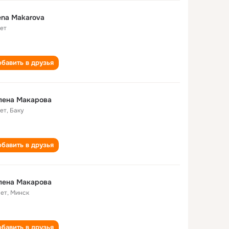
ena Makarova
лет
бавить в друзья
лена Макарова
лет
,
Баку
бавить в друзья
лена Макарова
лет
,
Минск
бавить в друзья