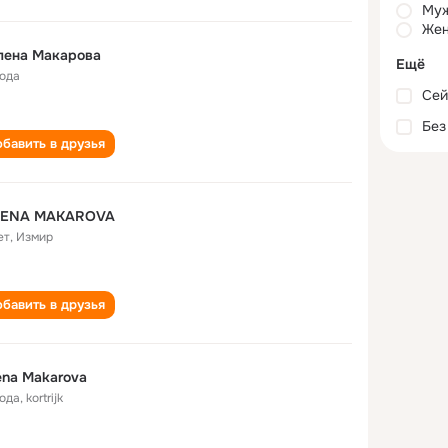
Му
Жен
лена Макарова
Ещё
года
Сей
Без
бавить в друзья
LENA MAKAROVA
ет
,
Измир
бавить в друзья
ena Makarova
года
,
kortrijk