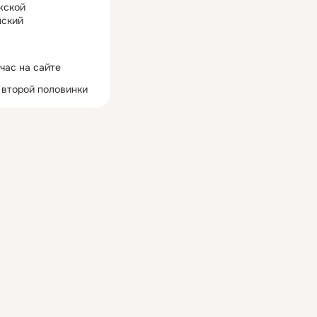
жской
ский
час на сайте
 второй половинки